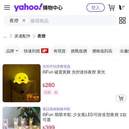
Yahoo購物中心
登入
夜燈
床邊配件
夜燈
品牌
快速到貨
有現貨
挑戰低價
價格低到高
出廠
光控不怕浪費電源
iSFun 破蛋黃雞 光控迷你夜燈 黃光
280
$
活動
券
童話風格動物羊駝
iSFun 萌萌羊駝 少女風LED可掛造型夜燈 2款
可選
399
$