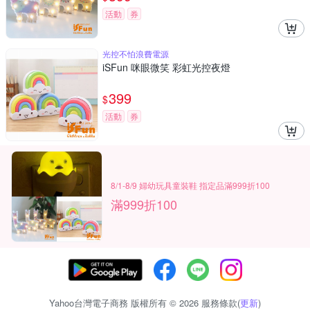
活動
券
光控不怕浪費電源
iSFun 咪眼微笑 彩虹光控夜燈
399
$
活動
券
8/1-8/9 婦幼玩具童裝鞋 指定品滿999折100
滿999折100
Yahoo台灣電子商務 版權所有 © 2026 服務條款(
更新
)