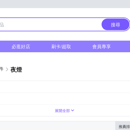
搜尋
必逛好店
刷卡/超取
會員專享
夜燈
件
造型燈
展開全部
推薦排