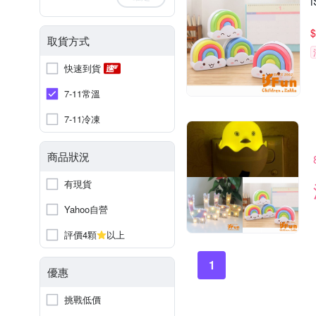
$
取貨方式
快速到貨
7-11常溫
7-11冷凍
商品狀況
有現貨
Yahoo自營
評價4顆
以上
1
優惠
挑戰低價