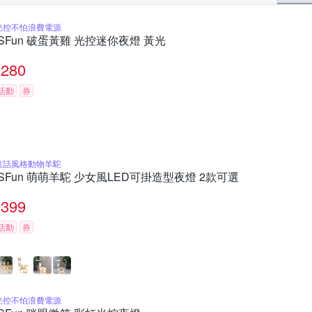
光控不怕浪費電源
iSFun 破蛋黃雞 光控迷你夜燈 黃光
280
活動
券
童話風格動物羊駝
iSFun 萌萌羊駝 少女風LED可掛造型夜燈 2款可選
399
活動
券
光控不怕浪費電源