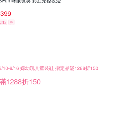
iSFun 咪眼微笑 彩虹光控夜燈
399
活動
券
8/10-8/16 婦幼玩具童裝鞋 指定品滿1288折150
滿1288折150