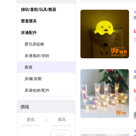
婦幼/童鞋/玩具/樂器
嬰童寢具
$
床邊配件
嬰兒床蚊帳
床邊搖鈴/掛鈴
夜燈
床欄/床圍
床邊收納/配件
$
價格
-
確定