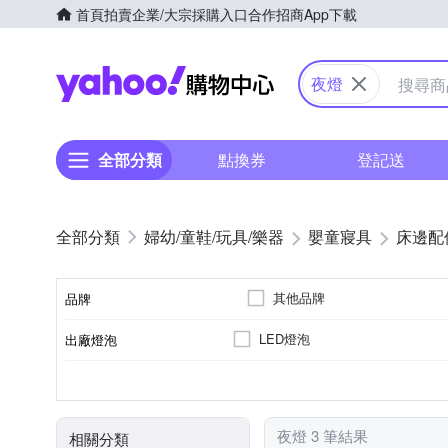
首頁
拍賣
企業/大宗採購入口
合作招商
App下載
Yahoo購物中心
夜燈
全部分類
點換券
登記送
婦幼/童鞋/玩具/樂器
嬰童寢具
床邊配
其他品牌
品牌
LED燈泡
出廠燈泡
品牌名稱
小夜燈
感應燈/警示照明燈
類別
夜燈 3 筆結果
相關分類