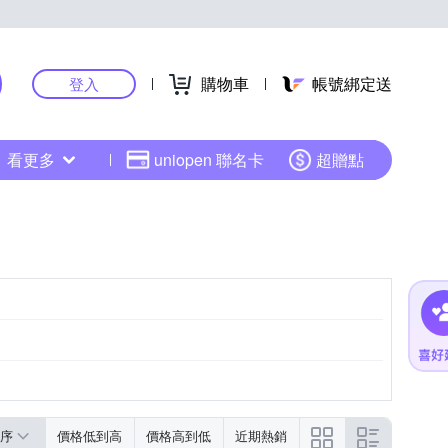
購物車
帳號綁定送
登入
看更多
uniopen 聯名卡
超贈點
序
價格低到高
價格高到低
近期熱銷