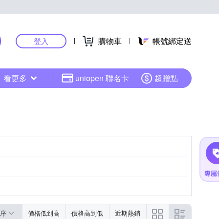
購物車
帳號綁定送
登入
看更多
uniopen 聯名卡
超贈點
序
價格低到高
價格高到低
近期熱銷