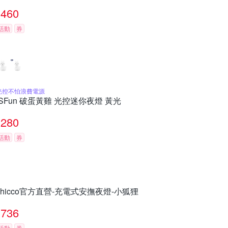
460
活動
券
光控不怕浪費電源
iSFun 破蛋黃雞 光控迷你夜燈 黃光
280
活動
券
chicco官方直營-充電式安撫夜燈-小狐狸
736
活動
券