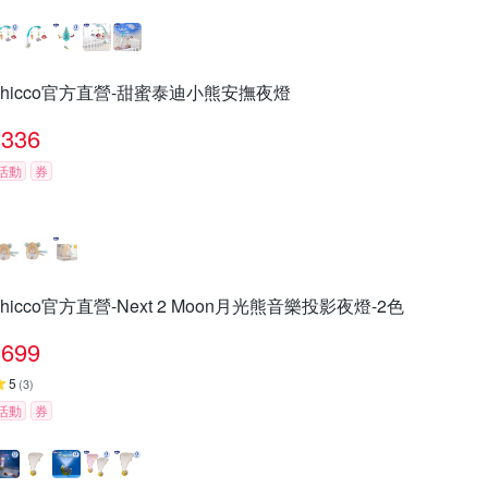
chicco官方直營-甜蜜泰迪小熊安撫夜燈
336
活動
券
chicco官方直營-Next 2 Moon月光熊音樂投影夜燈-2色
699
5
(
3
)
活動
券