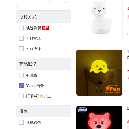
$
取貨方式
快速到貨
7-11常溫
7-11冷凍
商品狀況
$
有現貨
Yahoo自營
評價4顆
以上
優惠
$
挑戰低價