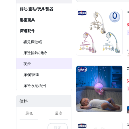
婦幼/童鞋/玩具/樂器
嬰童寢具
$
床邊配件
嬰兒床蚊帳
床邊搖鈴/掛鈴
夜燈
床欄/床圍
$
床邊收納/配件
價格
-
確定