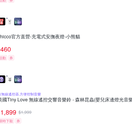
chicco官方直營-充電式安撫夜燈-小熊貓
460
活動
券
有無線遙控器,方便控制音樂
美國Tiny Love 無線遙控交響音樂鈴 - 森林昆蟲(嬰兒床邊燈光
1,899
$
1,999
限時下殺
券