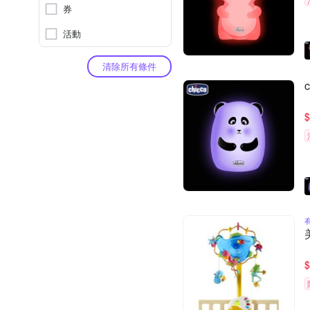
券
活動
清除所有條件
$
$