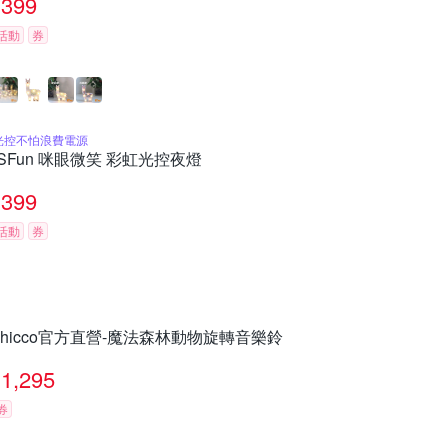
399
活動
券
光控不怕浪費電源
iSFun 咪眼微笑 彩虹光控夜燈
399
活動
券
chicco官方直營-魔法森林動物旋轉音樂鈴
1,295
券