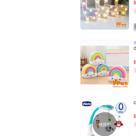
$
$
$
補貨中