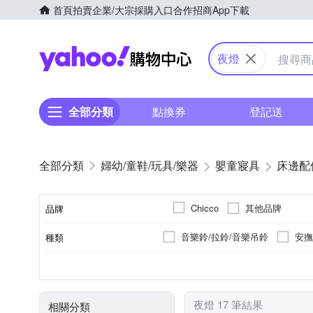
首頁
拍賣
企業/大宗採購入口
合作招商
App下載
Yahoo購物中心
夜燈
全部分類
點換券
登記送
婦幼/童鞋/玩具/樂器
嬰童寢具
床邊配
其他品牌
Chicco
品牌
音樂鈴/拉鈴/音樂吊鈴
安撫
種類
品牌名稱
需要電池
LED燈泡
小夜燈
感應燈/警示照明燈
電池
顏色
出廠燈泡
類別
夜燈 17 筆結果
相關分類