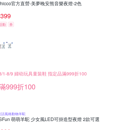
chicco官方直營-美夢晚安熊音樂夜燈-2色
399
活動
券
8/1-8/9 婦幼玩具童裝鞋 指定品滿999折100
滿999折100
童話風格動物羊駝
iSFun 萌萌羊駝 少女風LED可掛造型夜燈 2款可選