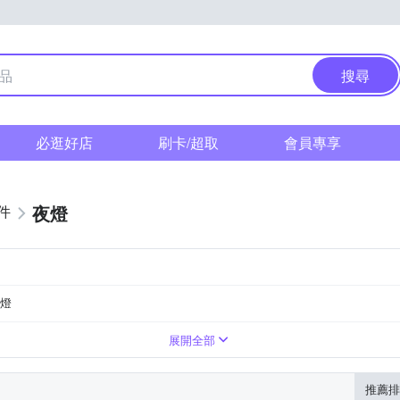
搜尋
必逛好店
刷卡/超取
會員專享
夜燈
件
燈
造型燈
展開全部
推薦排