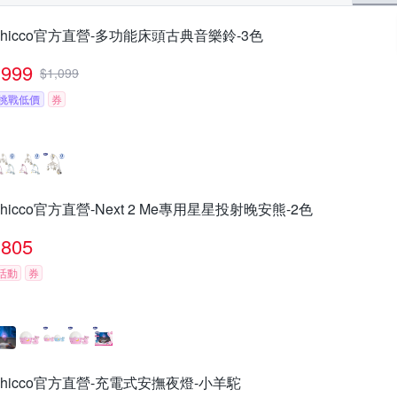
chicco官方直營-多功能床頭古典音樂鈴-3色
999
$
1,099
挑戰低價
券
chicco官方直營-Next 2 Me專用星星投射晚安熊-2色
805
活動
券
chicco官方直營-充電式安撫夜燈-小羊駝