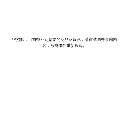
很抱歉，目前找不到您要的商品及資訊，請嘗試調整限縮內
容，放寬條件重新搜尋。