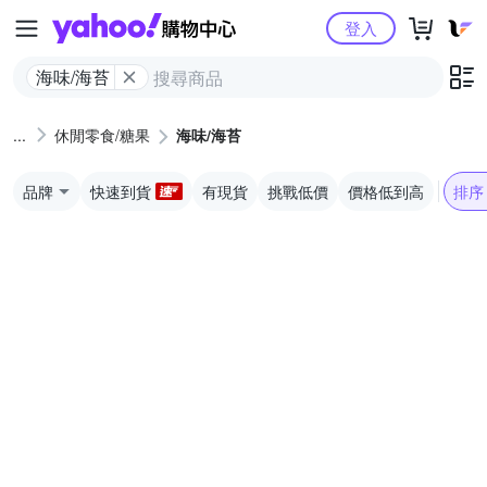
Yahoo購物中心
登入
海味/海苔
休閒零食/糖果
海味/海苔
品牌
快速到貨
有現貨
挑戰低價
價格低到高
排序