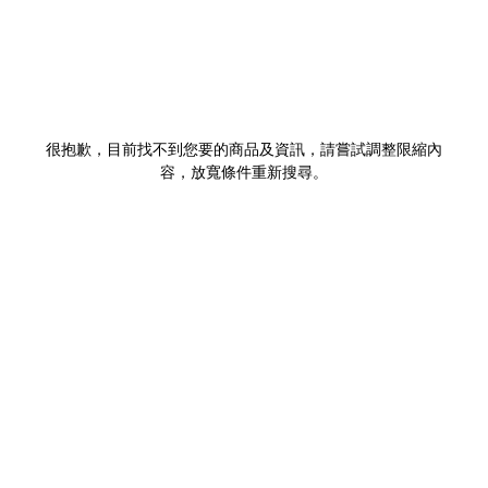
很抱歉，目前找不到您要的商品及資訊，請嘗試調整限縮內
容，放寬條件重新搜尋。