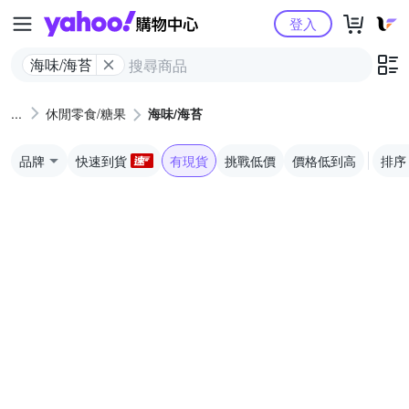
Yahoo購物中心
登入
海味/海苔
休閒零食/糖果
海味/海苔
品牌
快速到貨
有現貨
挑戰低價
價格低到高
排序