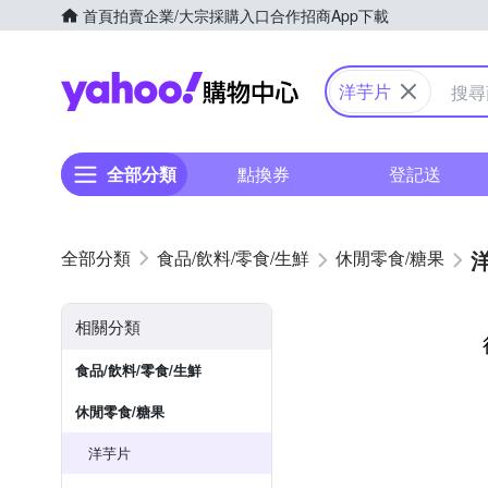
首頁
拍賣
企業/大宗採購入口
合作招商
App下載
Yahoo購物中心
洋芋片
全部分類
點換券
登記送
食品/飲料/零食/生鮮
休閒零食/糖果
相關分類
食品/飲料/零食/生鮮
休閒零食/糖果
洋芋片