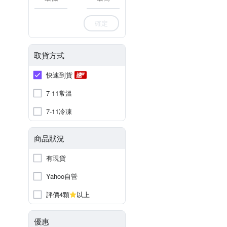
確定
取貨方式
快速到貨
7-11常溫
7-11冷凍
商品狀況
有現貨
Yahoo自營
評價4顆
以上
優惠