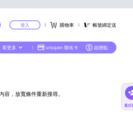
購物車
帳號綁定送
登入
看更多
uniopen 聯名卡
超贈點
內容，放寬條件重新搜尋。