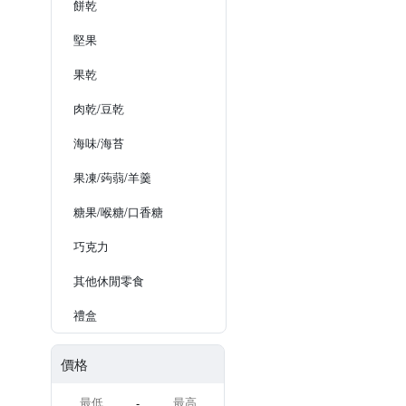
餅乾
堅果
果乾
肉乾/豆乾
海味/海苔
果凍/蒟蒻/羊羹
糖果/喉糖/口香糖
巧克力
其他休閒零食
禮盒
價格
-