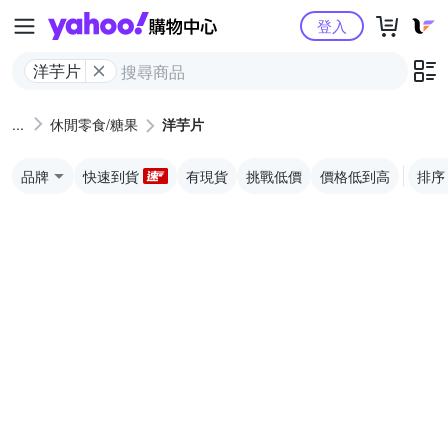
Yahoo購物中心
登入
洋芋片
休閒零食/糖果
洋芋片
品牌
快速到貨
有現貨
挑戰低價
價格低到高
排序