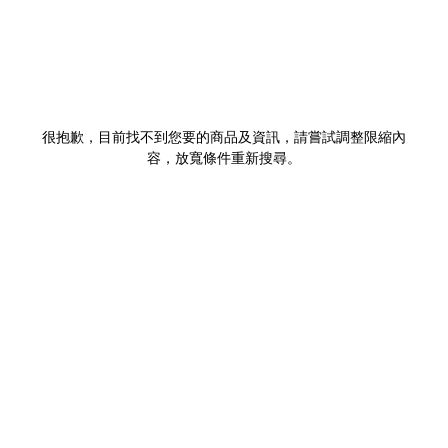
很抱歉，目前找不到您要的商品及資訊，請嘗試調整限縮內
容，放寬條件重新搜尋。