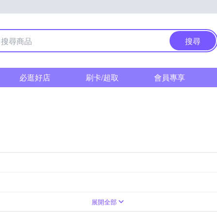
搜尋
必逛好店
刷卡/超取
會員專享
展開全部