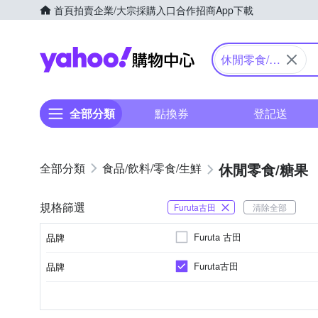
首頁
拍賣
企業/大宗採購入口
合作招商
App下載
Yahoo購物中心
休閒零食/糖
果
全部分類
點換券
登記送
休閒零食/糖果
食品/飲料/零食/生鮮
規格篩選
Furuta古田
清除全部
Furuta 古田
品牌
Furuta古田
品牌
品牌名稱
大阪府
餅乾
一般包裝
日本
無
葷
一般巧克力
日本
製造/加工地
種類
包裝方式
原料原產地
夾心
葷/素
品牌名稱