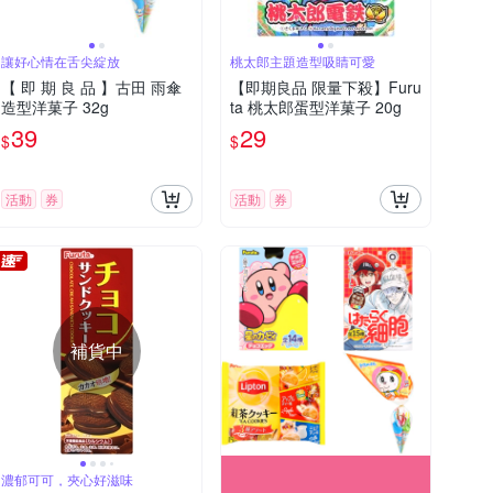
讓好心情在舌尖綻放
桃太郎主題造型吸睛可愛
【 即 期 良 品 】古田 雨傘
【即期良品 限量下殺】Furu
造型洋菓子 32g
ta 桃太郎蛋型洋菓子 20g
39
29
$
$
活動
券
活動
券
補貨中
濃郁可可，夾心好滋味