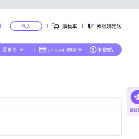
購物車
帳號綁定送
登入
看更多
uniopen 聯名卡
超贈點