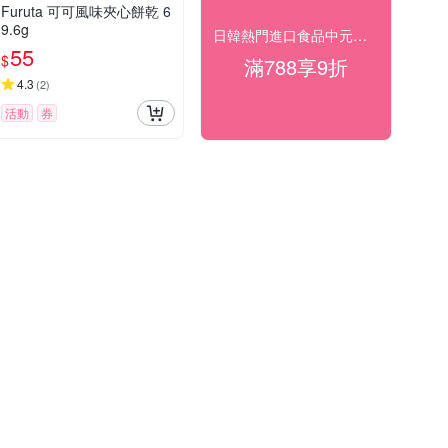
Furuta 可可風味夾心餅乾 6
9.6g
日韓熱門進口食品中元好食光滿$788享9折
55
$
滿788享9折
4.3
(
2
)
活動
券