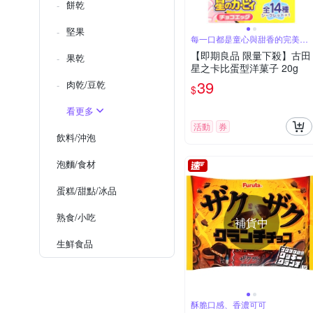
餅乾
堅果
每一口都是童心與甜香的完美邂
逅
【即期良品 限量下殺】古田
果乾
星之卡比蛋型洋菓子 20g
39
肉乾/豆乾
$
看更多
活動
券
飲料/沖泡
泡麵/食材
蛋糕/甜點/冰品
熟食/小吃
補貨中
生鮮食品
酥脆口感、香濃可可