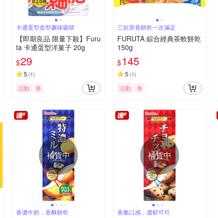
卡通蛋型造型趣味吸睛
三款茶香餅乾一次滿足
【即期良品 限量下殺】Furu
FURUTA 綜合經典茶軟餅乾
ta 卡通蛋型洋菓子 20g
150g
29
145
$
$
5
5
(
1
)
(
1
)
活動
券
活動
券
補貨中
補貨中
香濃牛奶，香酥餅乾
香脆口感，濃郁可可