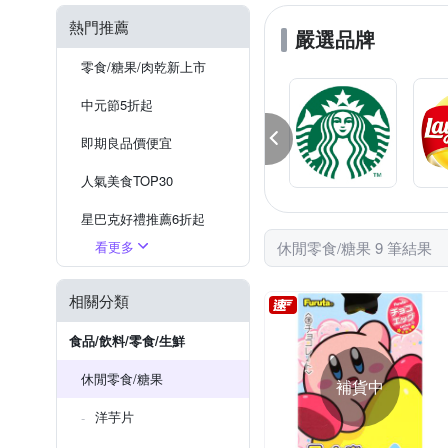
熱門推薦
嚴選品牌
零食/糖果/肉乾新上市
中元節5折起
即期良品價便宜
人氣美食TOP30
星巴克好禮推薦6折起
看更多
休閒零食/糖果 9 筆結果
熱銷零食/小吃滿額折
日韓零食特蒐
相關分類
禮盒出清5折起
食品/飲料/零食/生鮮
休閒零食/糖果
補貨中
洋芋片