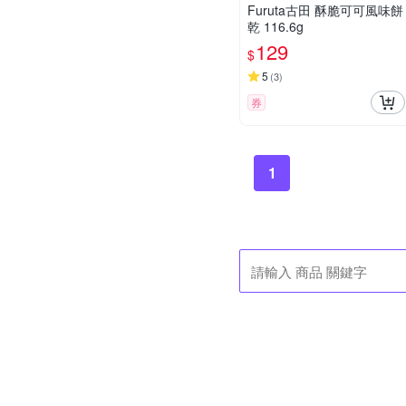
Furuta古田 酥脆可可風味餅
乾 116.6g
129
$
5
(
3
)
券
1