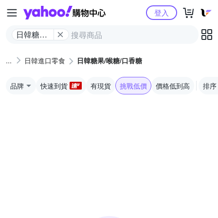
Yahoo購物中心
登入
日韓糖果/
喉糖/口香
糖
日韓進口零食
日韓糖果/喉糖/口香糖
品牌
快速到貨
有現貨
挑戰低價
價格低到高
排序