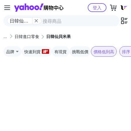
Yahoo購物中心
登入
日韓仙貝
米果
日韓進口零食
日韓仙貝米果
品牌
快速到貨
有現貨
挑戰低價
價格低到高
排序