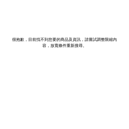
很抱歉，目前找不到您要的商品及資訊，請嘗試調整限縮內
容，放寬條件重新搜尋。