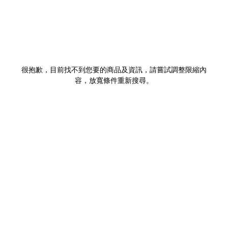
很抱歉，目前找不到您要的商品及資訊，請嘗試調整限縮內
容，放寬條件重新搜尋。