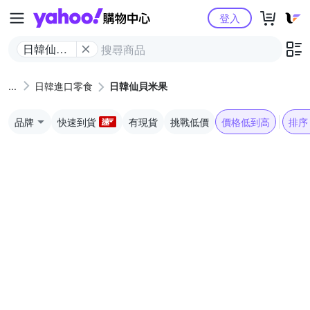
Yahoo購物中心
登入
日韓仙貝
米果
日韓進口零食
日韓仙貝米果
品牌
快速到貨
有現貨
挑戰低價
價格低到高
排序