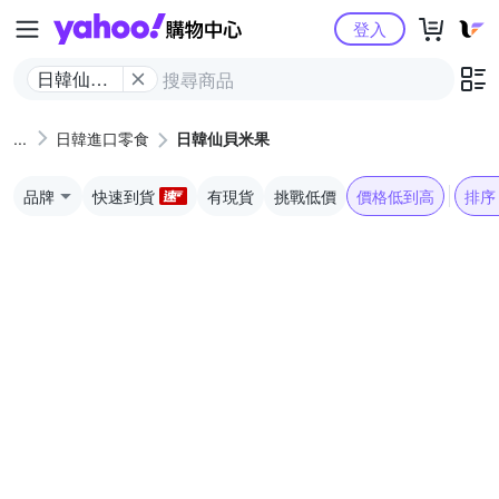
Yahoo購物中心
登入
日韓仙貝
米果
日韓進口零食
日韓仙貝米果
品牌
快速到貨
有現貨
挑戰低價
價格低到高
排序