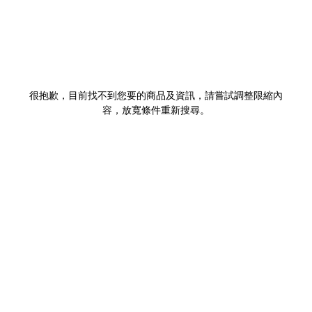
很抱歉，目前找不到您要的商品及資訊，請嘗試調整限縮內
容，放寬條件重新搜尋。