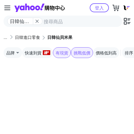
Yahoo購物中心
登入
日韓仙貝
米果
日韓進口零食
日韓仙貝米果
品牌
快速到貨
有現貨
挑戰低價
價格低到高
排序