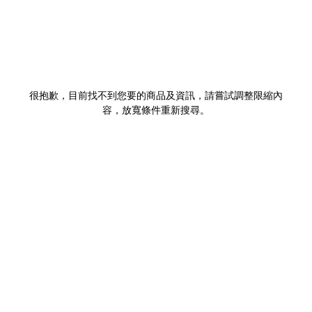
很抱歉，目前找不到您要的商品及資訊，請嘗試調整限縮內
容，放寬條件重新搜尋。