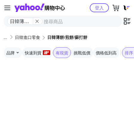
Yahoo購物中心
登入
日韓薄餅/
煎餅/蘇打
餅
日韓進口零食
日韓薄餅/煎餅/蘇打餅
品牌
快速到貨
有現貨
挑戰低價
價格低到高
排序