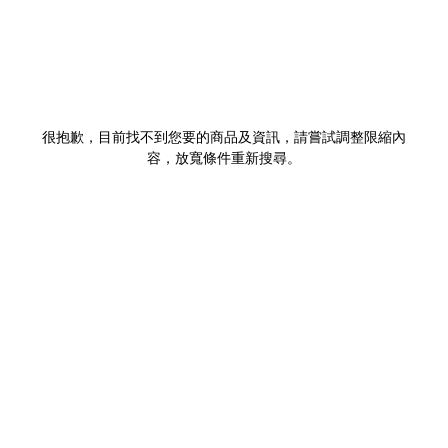
很抱歉，目前找不到您要的商品及資訊，請嘗試調整限縮內
容，放寬條件重新搜尋。