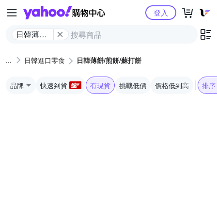
Yahoo購物中心
登入
日韓薄餅/
煎餅/蘇打
餅
日韓進口零食
日韓薄餅/煎餅/蘇打餅
品牌
快速到貨
有現貨
挑戰低價
價格低到高
排序