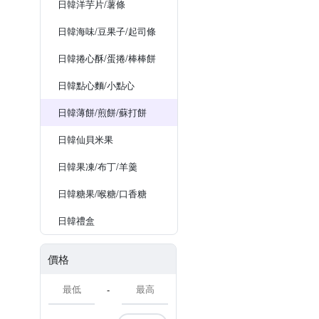
日韓洋芋片/薯條
日韓海味/豆果子/起司條
日韓捲心酥/蛋捲/棒棒餅
日韓點心麵/小點心
日韓薄餅/煎餅/蘇打餅
日韓仙貝米果
日韓果凍/布丁/羊羹
日韓糖果/喉糖/口香糖
日韓禮盒
價格
-