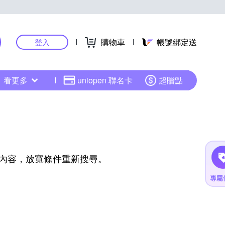
購物車
帳號綁定送
登入
看更多
uniopen 聯名卡
超贈點
內容，放寬條件重新搜尋。