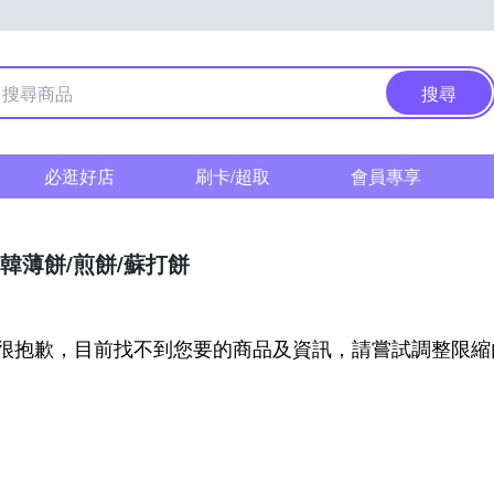
搜尋
必逛好店
刷卡/超取
會員專享
韓薄餅/煎餅/蘇打餅
很抱歉，目前找不到您要的商品及資訊，請嘗試調整限縮