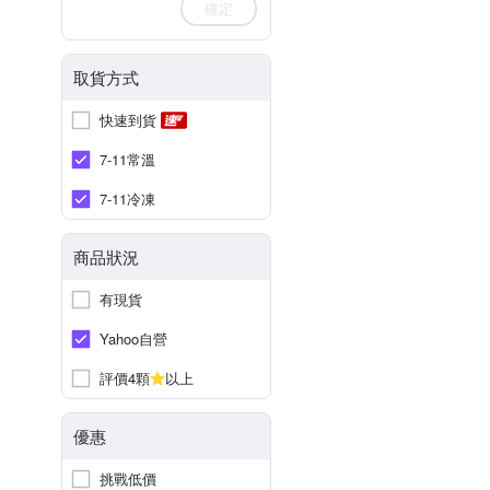
確定
取貨方式
快速到貨
7-11常溫
7-11冷凍
商品狀況
有現貨
Yahoo自營
評價4顆
以上
優惠
挑戰低價