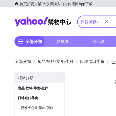
首頁
拍賣
企業/大宗採購入口
合作招商
App下載
Yahoo購物中心
日韓薄餅/煎
餅/蘇打餅
全部分類
點換券
登記送
日
食品/飲料/零食/生鮮
日韓進口零食
相關分類
食品/飲料/零食/生鮮
日韓進口零食
日韓夾心餅/派餅/蛋糕