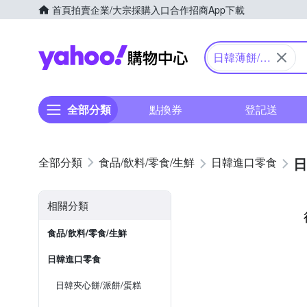
首頁
拍賣
企業/大宗採購入口
合作招商
App下載
Yahoo購物中心
日韓薄餅/煎
餅/蘇打餅
全部分類
點換券
登記送
日
食品/飲料/零食/生鮮
日韓進口零食
相關分類
食品/飲料/零食/生鮮
日韓進口零食
日韓夾心餅/派餅/蛋糕