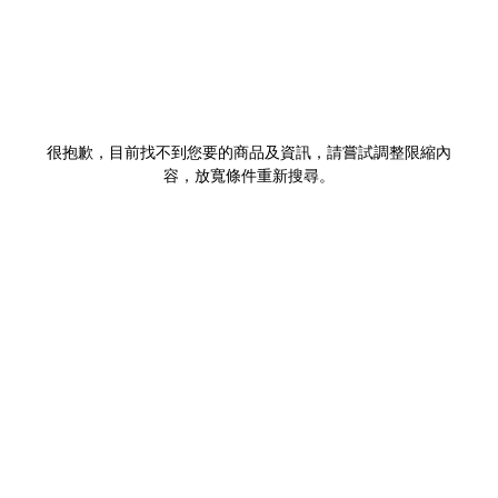
很抱歉，目前找不到您要的商品及資訊，請嘗試調整限縮內
容，放寬條件重新搜尋。