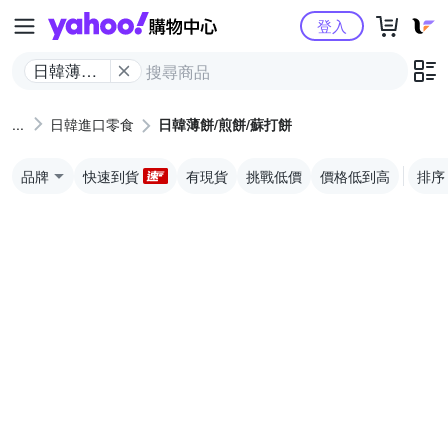
Yahoo購物中心
登入
日韓薄餅/
煎餅/蘇打
餅
日韓進口零食
日韓薄餅/煎餅/蘇打餅
品牌
快速到貨
有現貨
挑戰低價
價格低到高
排序