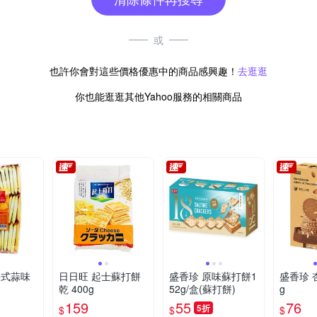
或
也許你會對這些價格優惠中的商品感興趣！
去逛逛
你也能逛逛其他Yahoo服務的相關商品
法式蒜味
日日旺 起士蘇打餅
盛香珍 原味蘇打餅1
盛香珍 
乾 400g
52g/盒(蘇打餅)
g
159
55
76
5折
$
$
$