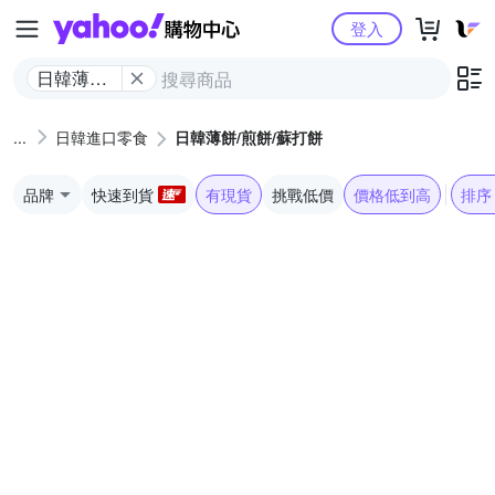
Yahoo購物中心
登入
日韓薄餅/
煎餅/蘇打
餅
日韓進口零食
日韓薄餅/煎餅/蘇打餅
品牌
快速到貨
有現貨
挑戰低價
價格低到高
排序