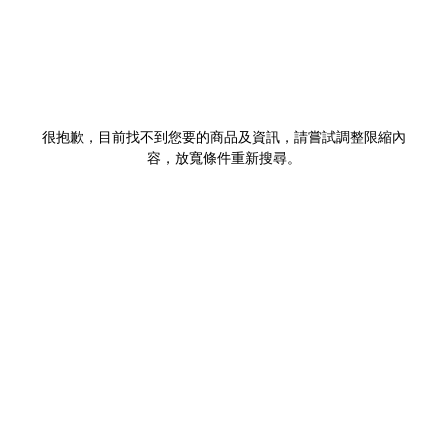
很抱歉，目前找不到您要的商品及資訊，請嘗試調整限縮內
容，放寬條件重新搜尋。