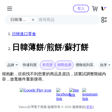
Yahoo購物中心
登入
日韓薄餅/
煎餅/蘇打
餅
日韓進口零食
日韓薄餅/煎餅/蘇打餅
品牌
快速到貨
有現貨
挑戰低價
價格低到高
排序
很抱歉，目前找不到您要的商品及資訊，請嘗試調整限縮內
容，放寬條件重新搜尋。
Yahoo台灣電子商務 版權所有 © 2026 服務條款(
更新
)