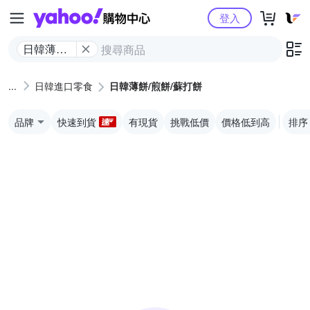
Yahoo購物中心
登入
日韓薄餅/
煎餅/蘇打
餅
日韓進口零食
日韓薄餅/煎餅/蘇打餅
品牌
快速到貨
有現貨
挑戰低價
價格低到高
排序