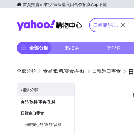
首頁
拍賣
企業/大宗採購入口
合作招商
App下載
Yahoo購物中心
日韓薄餅/煎
餅/蘇打餅
全部分類
點換券
登記送
日
食品/飲料/零食/生鮮
日韓進口零食
相關分類
食品/飲料/零食/生鮮
日韓進口零食
日韓夾心餅/派餅/蛋糕