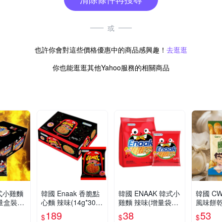
或
也許你會對這些價格優惠中的商品感興趣！
去逛逛
你也能逛逛其他Yahoo服務的相關商品
韓式小雞麵
韓國 Enaak 香脆點
韓國 ENAAK 韓式小
韓國 C
量盒裝28
心麵 辣味(14g*30
雞麵 辣味(增量袋裝
風味餅乾
小三美
包)盒裝【小三美
28gx3包)【小三美
三美日】 
189
38
53
$
$
$
594 點
日】小雞麵 D00417
日】 D004469 下午
1 點心