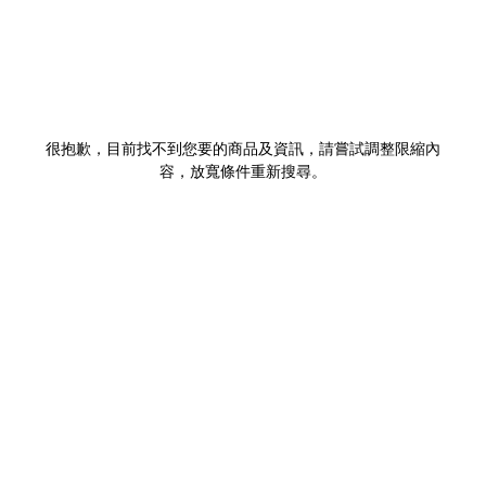
很抱歉，目前找不到您要的商品及資訊，請嘗試調整限縮內
容，放寬條件重新搜尋。