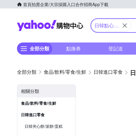
首頁
拍賣
企業/大宗採購入口
合作招商
App下載
Yahoo購物中心
日韓點心麵/
小點心
全部分類
點換券
登記送
日
食品/飲料/零食/生鮮
日韓進口零食
相關分類
食品/飲料/零食/生鮮
日韓進口零食
日韓夾心餅/派餅/蛋糕