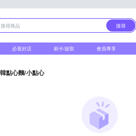
搜尋
必逛好店
刷卡/超取
會員專享
韓點心麵/小點心