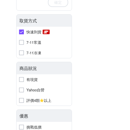
確定
取貨方式
快速到貨
7-11常溫
7-11冷凍
商品狀況
有現貨
Yahoo自營
評價4顆
以上
優惠
挑戰低價