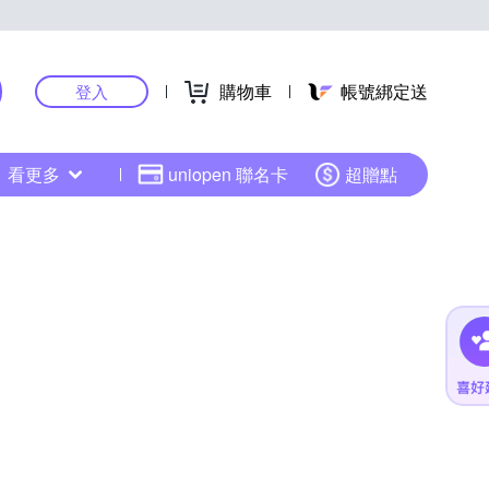
購物車
帳號綁定送
登入
看更多
uniopen 聯名卡
超贈點