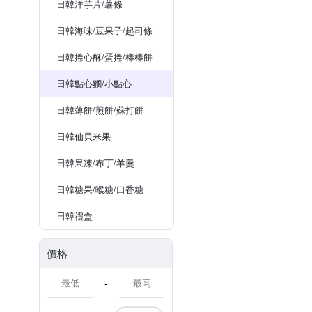
日韓洋芋片/薯條
日韓海味/豆果子/起司條
日韓捲心酥/蛋捲/棒棒餅
日韓點心麵/小點心
日韓薄餅/煎餅/蘇打餅
日韓仙貝米果
日韓果凍/布丁/羊羹
日韓糖果/喉糖/口香糖
日韓禮盒
價格
-