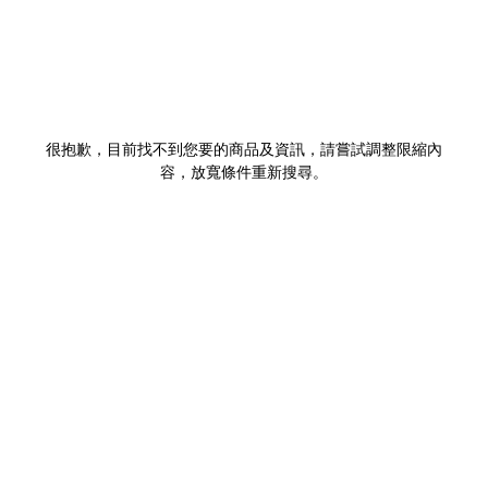
很抱歉，目前找不到您要的商品及資訊，請嘗試調整限縮內
容，放寬條件重新搜尋。