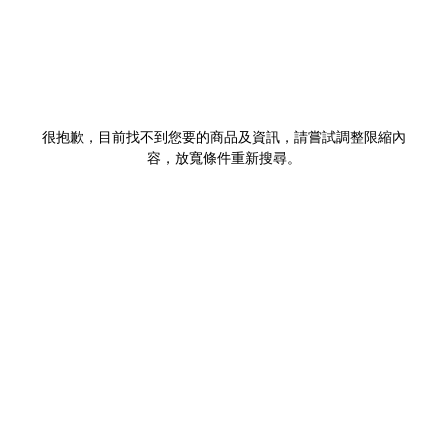
很抱歉，目前找不到您要的商品及資訊，請嘗試調整限縮內
容，放寬條件重新搜尋。