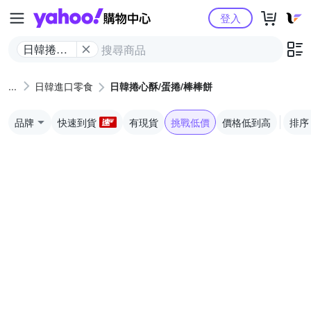
Yahoo購物中心
登入
日韓捲心
酥/蛋捲/棒
棒餅
日韓進口零食
日韓捲心酥/蛋捲/棒棒餅
品牌
快速到貨
有現貨
挑戰低價
價格低到高
排序