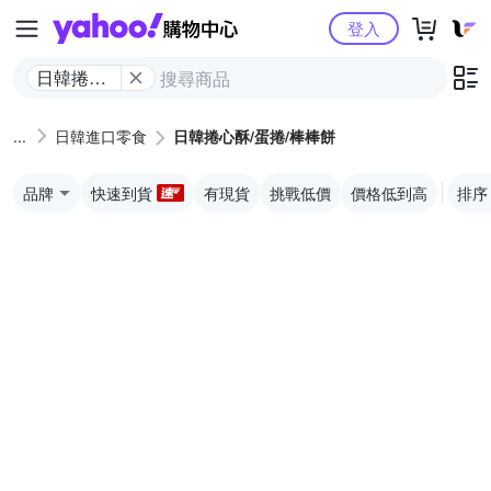
Yahoo購物中心
登入
日韓捲心
酥/蛋捲/棒
棒餅
日韓進口零食
日韓捲心酥/蛋捲/棒棒餅
品牌
快速到貨
有現貨
挑戰低價
價格低到高
排序