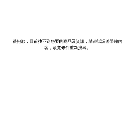
很抱歉，目前找不到您要的商品及資訊，請嘗試調整限縮內
容，放寬條件重新搜尋。