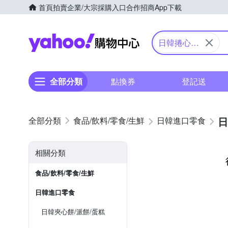
首頁
拍賣
企業/大宗採購入口
合作招商
App下載
Yahoo購物中心
日韓捲心酥/
蛋捲/棒棒餅
全部分類
點換券
登記送
日
食品/飲料/零食/生鮮
日韓進口零食
相關分類
食品/飲料/零食/生鮮
日韓進口零食
日韓夾心餅/派餅/蛋糕