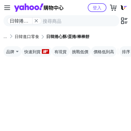
Yahoo購物中心
登入
日韓捲心
酥/蛋捲/棒
棒餅
日韓進口零食
日韓捲心酥/蛋捲/棒棒餅
品牌
快速到貨
有現貨
挑戰低價
價格低到高
排序