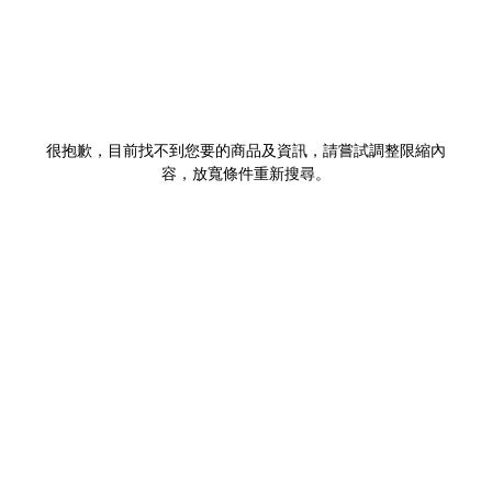
很抱歉，目前找不到您要的商品及資訊，請嘗試調整限縮內
容，放寬條件重新搜尋。