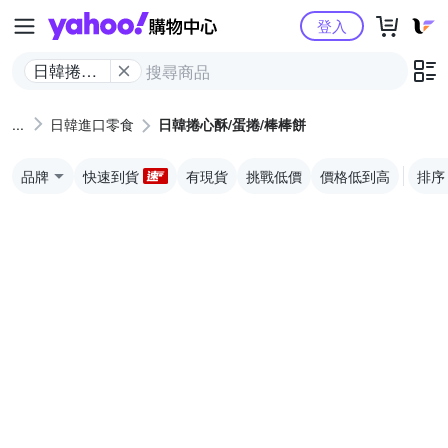
Yahoo購物中心
登入
日韓捲心
酥/蛋捲/棒
棒餅
日韓進口零食
日韓捲心酥/蛋捲/棒棒餅
品牌
快速到貨
有現貨
挑戰低價
價格低到高
排序