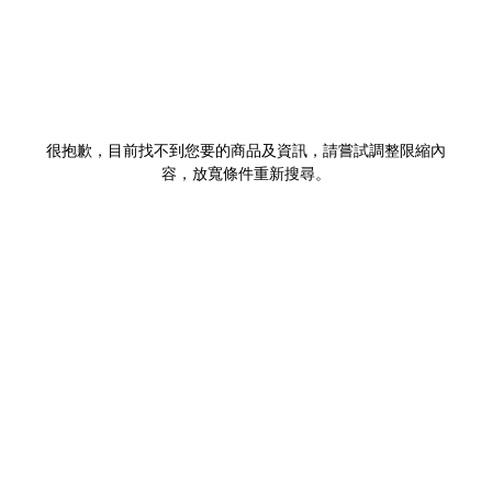
很抱歉，目前找不到您要的商品及資訊，請嘗試調整限縮內
容，放寬條件重新搜尋。