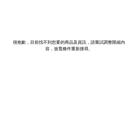
很抱歉，目前找不到您要的商品及資訊，請嘗試調整限縮內
容，放寬條件重新搜尋。