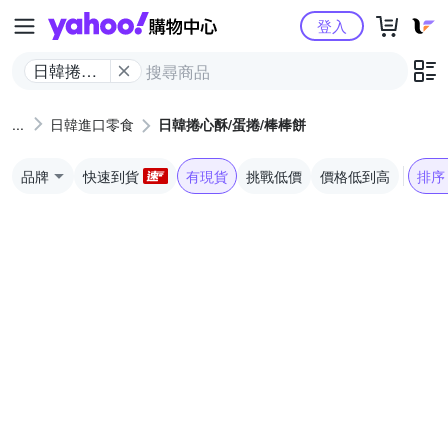
Yahoo購物中心
登入
日韓捲心
酥/蛋捲/棒
棒餅
日韓進口零食
日韓捲心酥/蛋捲/棒棒餅
品牌
快速到貨
有現貨
挑戰低價
價格低到高
排序