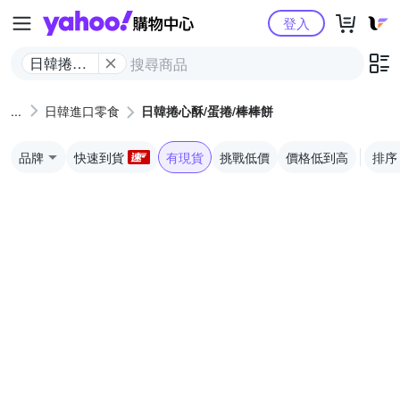
Yahoo購物中心
登入
日韓捲心
酥/蛋捲/棒
棒餅
日韓進口零食
日韓捲心酥/蛋捲/棒棒餅
品牌
快速到貨
有現貨
挑戰低價
價格低到高
排序