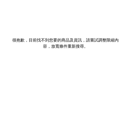
很抱歉，目前找不到您要的商品及資訊，請嘗試調整限縮內
容，放寬條件重新搜尋。