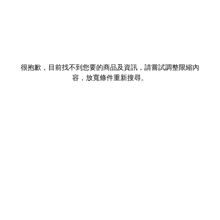
很抱歉，目前找不到您要的商品及資訊，請嘗試調整限縮內
容，放寬條件重新搜尋。