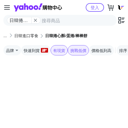
Yahoo購物中心
登入
日韓捲心
酥/蛋捲/棒
棒餅
日韓進口零食
日韓捲心酥/蛋捲/棒棒餅
品牌
快速到貨
有現貨
挑戰低價
價格低到高
排序