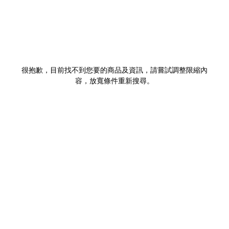
很抱歉，目前找不到您要的商品及資訊，請嘗試調整限縮內
容，放寬條件重新搜尋。