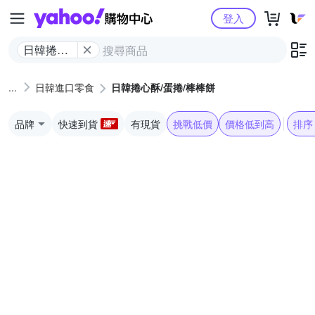
Yahoo購物中心
登入
日韓捲心
酥/蛋捲/棒
棒餅
日韓進口零食
日韓捲心酥/蛋捲/棒棒餅
品牌
快速到貨
有現貨
挑戰低價
價格低到高
排序