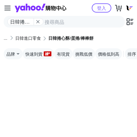
Yahoo購物中心
登入
日韓捲心
酥/蛋捲/棒
棒餅
日韓進口零食
日韓捲心酥/蛋捲/棒棒餅
品牌
快速到貨
有現貨
挑戰低價
價格低到高
排序