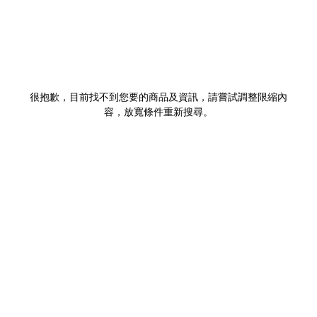
很抱歉，目前找不到您要的商品及資訊，請嘗試調整限縮內
容，放寬條件重新搜尋。