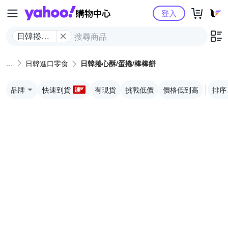
Yahoo購物中心
登入
日韓捲心
酥/蛋捲/棒
棒餅
日韓進口零食
日韓捲心酥/蛋捲/棒棒餅
品牌
快速到貨
有現貨
挑戰低價
價格低到高
排序