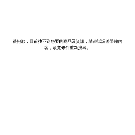
很抱歉，目前找不到您要的商品及資訊，請嘗試調整限縮內
容，放寬條件重新搜尋。