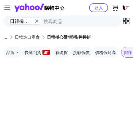
Yahoo購物中心
登入
日韓捲心
酥/蛋捲/棒
棒餅
日韓進口零食
日韓捲心酥/蛋捲/棒棒餅
品牌
快速到貨
有現貨
挑戰低價
價格低到高
排序