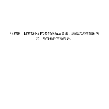
很抱歉，目前找不到您要的商品及資訊，請嘗試調整限縮內
容，放寬條件重新搜尋。