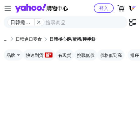
Yahoo購物中心
登入
日韓捲心
酥/蛋捲/棒
棒餅
日韓進口零食
日韓捲心酥/蛋捲/棒棒餅
品牌
快速到貨
有現貨
挑戰低價
價格低到高
排序