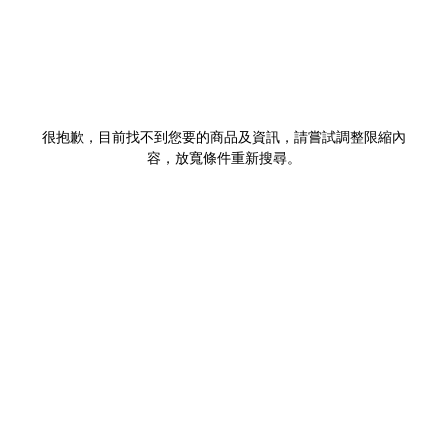
很抱歉，目前找不到您要的商品及資訊，請嘗試調整限縮內
容，放寬條件重新搜尋。