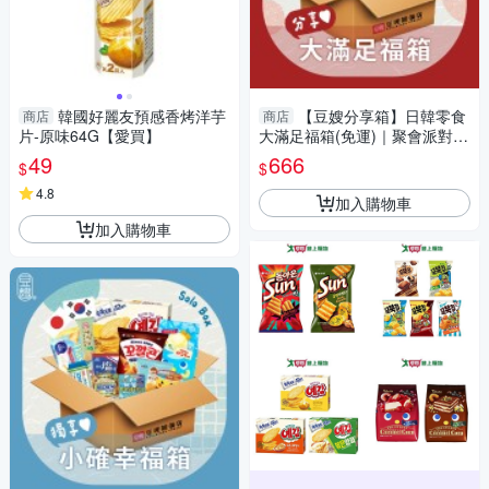
韓國好麗友預感香烤洋芋
【豆嫂分享箱】日韓零食
商店
商店
片-原味64G【愛買】
大滿足福箱(免運)｜聚會派對必
備｜澎湃 綜合零食福箱｜辦公
49
666
$
$
室零食
4.8
加入購物車
加入購物車