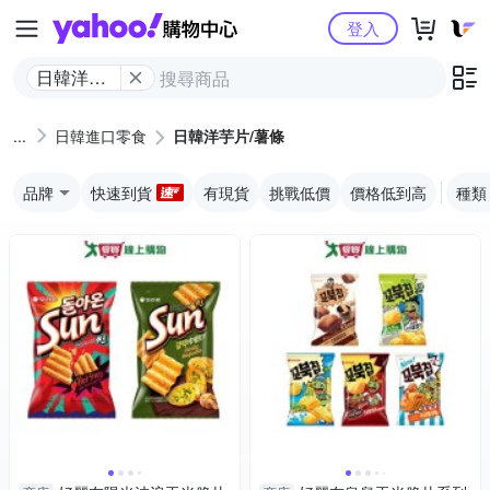
Yahoo購物中心
登入
日韓洋芋
片/薯條
日韓進口零食
日韓洋芋片/薯條
品牌
快速到貨
有現貨
挑戰低價
價格低到高
種類