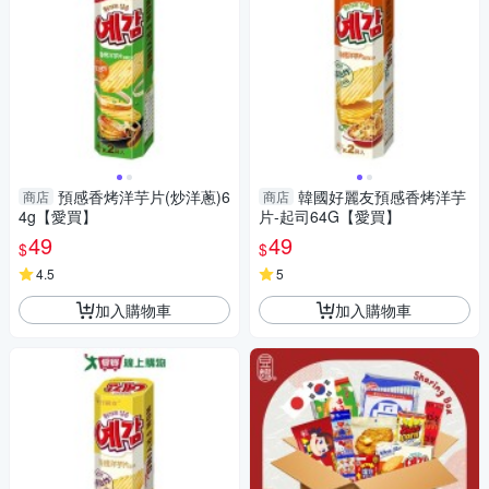
預感香烤洋芋片(炒洋蔥)6
韓國好麗友預感香烤洋芋
商店
商店
4g【愛買】
片-起司64G【愛買】
49
49
$
$
4.5
5
加入購物車
加入購物車