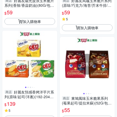
好麗友陽光波浪玉米脆片
好麗友烏龜玉米脆片系列
商店
商店
系列(香辣/香蒜奶油)(80G/包)
(原味/巧克力/海苔/芥末牛排/焦
【愛買】
糖爆米花)(80G/包)【愛買】
59
59
$
$
5
加入購物車
加入購物車
已售完
好麗友預感香烤洋芋片系
商店
列(原味/起司/洋蔥)(192-204G/
東鳩風味玉米脆果系列
商店
盒)【愛買】
139
(莓果起司/提拉米蘇)(52G/包)
$
【愛買】
55
$
5