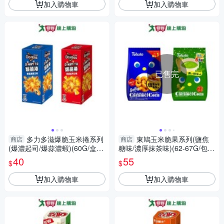
加入購物車
加入購物車
已售完
多力多滋爆脆玉米捲系列
東鳩玉米脆果系列(鹽焦
商店
商店
(爆濃起司/爆蒜濃蝦)(60G/盒)
糖味/濃厚抹茶味)(62-67G/包)
【愛買】
【愛買】
40
55
$
$
加入購物車
加入購物車