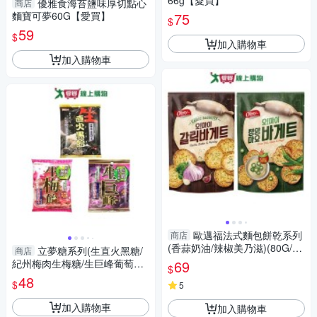
66g【愛買】
優雅食海苔鹽味厚切點心
商店
麵寶可夢60G【愛買】
75
$
59
$
加入購物車
加入購物車
歐邁福法式麵包餅乾系列
商店
(香蒜奶油/辣椒美乃滋)(80G/
立夢糖系列(生直火黑糖/
商店
袋)【愛買】
紀州梅肉生梅糖/生巨峰葡萄糖)
69
$
(52.2-70G/包)【愛買】
48
$
5
加入購物車
加入購物車