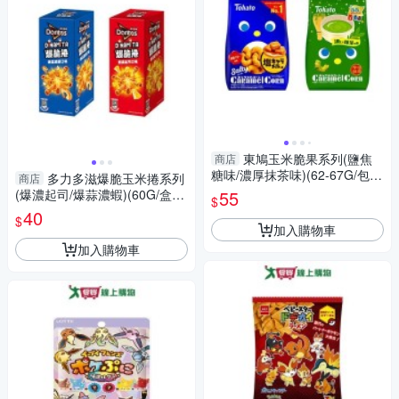
東鳩玉米脆果系列(鹽焦
商店
糖味/濃厚抹茶味)(62-67G/包)
多力多滋爆脆玉米捲系列
商店
【愛買】
(爆濃起司/爆蒜濃蝦)(60G/盒)
55
$
【愛買】
40
$
加入購物車
加入購物車