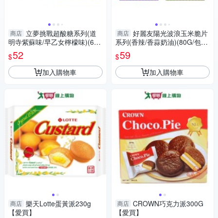
立夢挑戰超酸糖系列(道
好麗友陽光波浪玉米脆片
商店
商店
明寺紫蘇味/早乙女檸檬味)(60
系列(香辣/香蒜奶油)(80G/包)
G/包)【愛買】
【愛買】
52
59
$
$
加入購物車
加入購物車
樂天Lotte蛋黃派230g
CROWN巧克力派300G
商店
商店
【愛買】
【愛買】