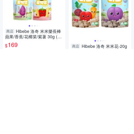
Hibebe 洛奇 米米樂長棒
商店
蘋果/香蕉/花椰菜/紫薯 30g (7
M+適用)｜草莓牛奶 40g (12M
169
$
Hibebe 洛奇 米米花-20g
商店
+適用)【南風百貨】
李子/ABC(蘋果+胡蘿蔔+甜菜
加入購物車
根) 7m+【南風百貨】
169
$
加入購物車