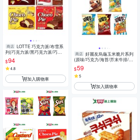
LOTTE 巧克力派/布雪系
商店
列(巧克力派/黑巧克力派/巧克
好麗友烏龜玉米脆片系列
商店
力派香蕉風味/巧克力布雪蛋糕)
94
(原味/巧克力/海苔/芥末牛排/焦
$
(12入/盒【愛買】
糖爆米花)(80G/包)【愛買】
59
$
4.8
5
加入購物車
加入購物車