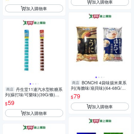
加入購物車
加入購物車
BONCHI 4袋味揚米果系
商店
列(海膽味/扇貝味)(64-68G/包)
丹生堂11連汽水型軟糖系
商店
【愛買】
列(蘇打味/可樂味)(39G/條)
79
$
【愛買】
59
$
加入購物車
加入購物車