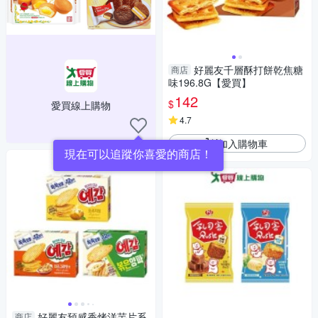
好麗友千層酥打餅乾焦糖
商店
味196.8G【愛買】
142
$
愛買線上購物
4.7
加入購物車
現在可以追蹤你喜愛的商店！
好麗友預感香烤洋芋片系
商店