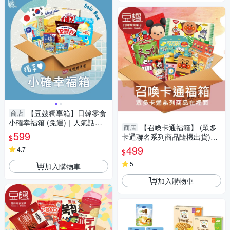
【豆嫂獨享箱】日韓零食
商店
小確幸福箱 (免運)｜人氣話題
【召喚卡通福箱】 (眾多
商店
零食｜超值綜合零食箱｜追劇
599
卡通聯名系列商品隨機出貨)
$
搶先新口味
(含運)
499
4.7
$
5
加入購物車
加入購物車