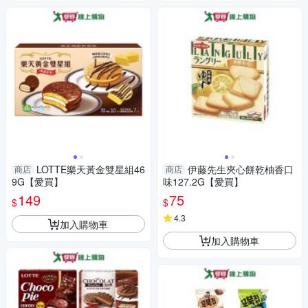
LOTTE樂天黃金雙星組46
伊藤先生夾心餅乾柚香口
商店
商店
9G【愛買】
味127.2G【愛買】
149
75
$
$
4.3
加入購物車
加入購物車