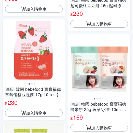
韓國 bebefood 寶寶福德
【南風百貨】
起司優格豆豆餅 16g 起司原味/
加入購物車
起司蘋果 12m+【南風百貨】
230
$
加入購物車
韓國 bebefood 寶寶福德
商店
草莓優格豆逗餅 17g 10m+【南
風百貨】
230
$
韓國 bebefood 寶寶福德
商店
糙米餅 25g 蔬菜/水果 10m+
加入購物車
【南風百貨】
169
$
加入購物車