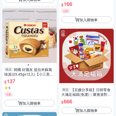
767 拜拜 七夕 土地公 零食 下
166
$
午茶
活動
加入購物車
韓國 好麗友 提拉米蘇風
商店
味派(23.45gx12入)【小三美
日】 DS025917 甜點 下午茶
137
$
零食 蛋糕 cake
5
【豆嫂分享箱】日韓零食
商店
大滿足福箱(免運)｜聚會派對必
活動
備｜澎湃 綜合零食福箱｜辦公
666
$
加入購物車
室零食
加入購物車