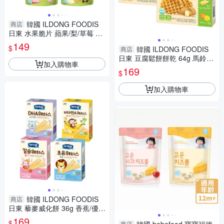
韓國 ILDONG FOODIS
商店
日東 水果脆片 蘋果/梨/草莓 7~
9m+【南風百貨】
149
$
韓國 ILDONG FOODIS
商店
日東 豆腐鬆餅餅乾 64g 馬鈴薯/
加入購物車
香蕉 3Y+【南風百貨】
169
$
加入購物車
韓國 ILDONG FOODIS
商店
日東 藜麥威化餅 36g 香蕉/優
格/初乳牛奶/鈣+草莓 12m+
169
$
商店