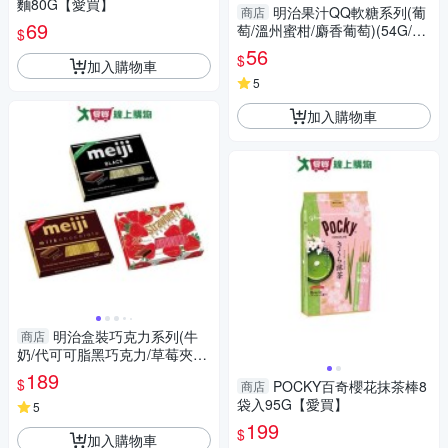
麵80G【愛買】
明治果汁QQ軟糖系列(葡
商店
69
萄/溫州蜜柑/麝香葡萄)(54G/包)
$
【愛買】
56
$
加入購物車
5
加入購物車
明治盒裝巧克力系列(牛
商店
奶/代可可脂黑巧克力/草莓夾
餡)(120G/盒)【愛買】
189
$
POCKY百奇櫻花抹茶棒8
商店
袋入95G【愛買】
5
199
$
加入購物車