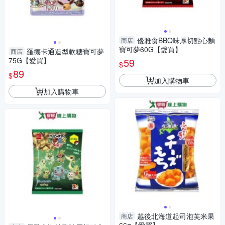
優雅食BBQ味厚切點心麵
商店
寶可夢60G【愛買】
羅德卡通造型軟糖寶可夢
商店
75G【愛買】
59
$
89
$
加入購物車
加入購物車
越後北海道起司泡芙米果
商店