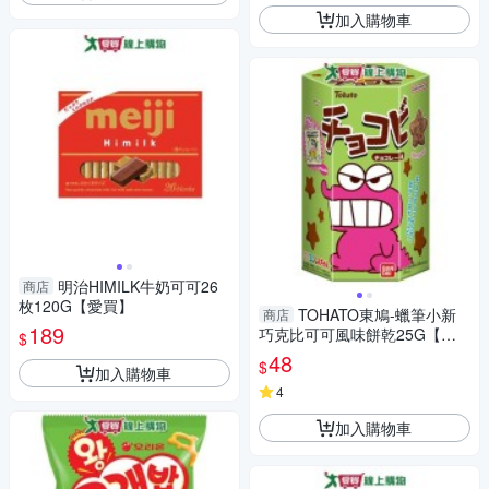
加入購物車
明治HIMILK牛奶可可26
商店
枚120G【愛買】
TOHATO東鳩-蠟筆小新
商店
189
巧克比可可風味餅乾25G【愛
$
買】
48
$
加入購物車
4
加入購物車