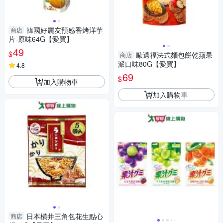
韓國好麗友預感香烤洋芋
商店
片-原味64G【愛買】
49
$
歐邁福法式麵包餅乾蘋果
商店
派口味80G【愛買】
4.8
69
$
加入購物車
加入購物車
日本橫井三角包花生點心
商店