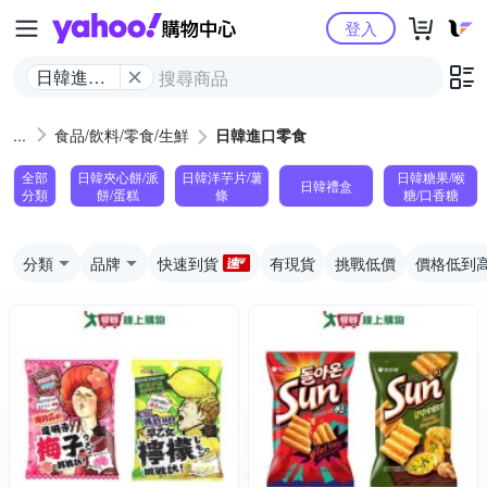
Yahoo購物中心
登入
日韓進口
零食
食品/飲料/零食/生鮮
日韓進口零食
全部
日韓夾心餅/派
日韓洋芋片/薯
日韓糖果/喉
日韓禮盒
分類
餅/蛋糕
條
糖/口香糖
分類
品牌
快速到貨
有現貨
挑戰低價
價格低到