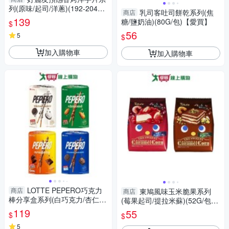
列(原味/起司/洋蔥)(192-204G/
乳司客吐司餅乾系列(焦
商店
盒)【愛買】
139
糖/鹽奶油)(80G/包)【愛買】
$
56
5
$
加入購物車
加入購物車
LOTTE PEPERO巧克力
商店
東鳩風味玉米脆果系列
商店
棒分享盒系列(白巧克力/杏仁/
(莓果起司/提拉米蘇)(52G/包)
脆心/黑餅乾)(128-140G/盒)
【愛買】
119
55
$
$
【愛買】
5