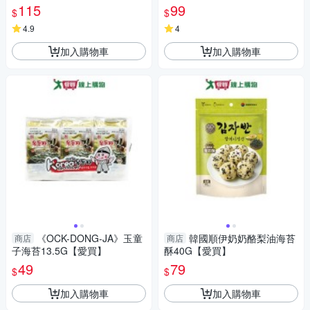
115
99
$
$
4.9
4
加入購物車
加入購物車
《OCK-DONG-JA》玉童
韓國順伊奶奶酪梨油海苔
商店
商店
子海苔13.5G【愛買】
酥40G【愛買】
49
79
$
$
加入購物車
加入購物車