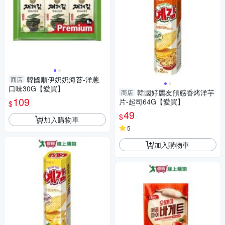
韓國順伊奶奶海苔-洋蔥
商店
口味30G【愛買】
韓國好麗友預感香烤洋芋
商店
109
片-起司64G【愛買】
$
49
$
加入購物車
5
加入購物車