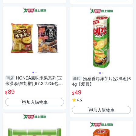
HONDA風味米果系列(玉
商店
預感香烤洋芋片(炒洋蔥)6
商店
米濃湯/黑胡椒)(67.2-72G/包)
4g【愛買】
【愛買】
89
49
$
$
4.5
加入購物車
加入購物車