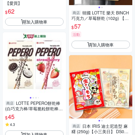
【愛買】
62
$
韓國 LOTTE 樂天 BINCH
商店
巧克力／草莓餅乾 (102g) 【小
加入購物車
三美日】 D634439 下午茶 甜
57
$
點 點心 月老 零食 餅乾
活動
加入購物車
LOTTE PEPERO餅乾棒
商店
(白巧克力棒/草莓脆粒餅乾棒)
(32G/盒)【愛買】
45
$
4.3
日本 IRIS 迪士尼造型 麻
商店
糬 (250g)【小三美日】 DS016
加入購物車