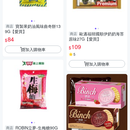
寶製果奶油風味曲奇餅13
商店
9G【愛買】
歐邁福韓國順伊奶奶海苔
商店
84
原味27G【愛買】
$
109
$
加入購物車
5
加入購物車
ROBIN立夢-生梅糖90G
商店