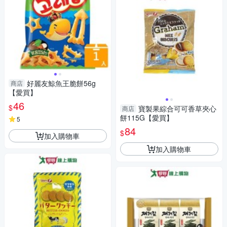
好麗友鯨魚王脆餅56g
商店
【愛買】
46
$
寶製果綜合可可香草夾心
商店
餅115G【愛買】
5
84
$
加入購物車
加入購物車