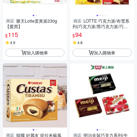
樂天Lotte蛋黃派230g
LOTTE 巧克力派/布雪系
商店
商店
【愛買】
列(巧克力派/黑巧克力派/巧克
力派香蕉風味/巧克力布雪蛋糕)
115
94
$
$
(12入/盒【愛買】
4.9
4.8
加入購物車
加入購物車
韓國 好麗友 提拉米蘇風
明治盒裝巧克力系列(牛
商店
商店