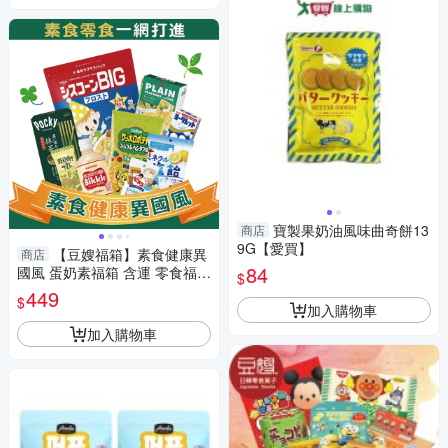
寶製果奶油風味曲奇餅13
商店
9G【愛買】
【豆嫂福箱】素食健康異
商店
84
國風 蛋奶素福箱 含運 零食福箱
$
進口零食 餅乾 糖果
449
$
加入購物車
加入購物車