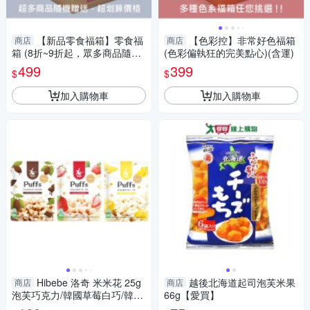
【新品零食福箱】零食福
【色彩控】非常好色福箱
商店
商店
箱 (8折~9折起，眾多商品隨機
(色彩偏執狂的完美點心)(含運)
贈送) (含運)
499
399
$
$
加入購物車
加入購物車
Hibebe 洛奇 米米花 25g
越後北海道起司泡芙米果
商店
商店
泡芙巧克力/韓國草莓白巧/韓國
66g【愛買】
起司白巧 12m+【南風百貨】