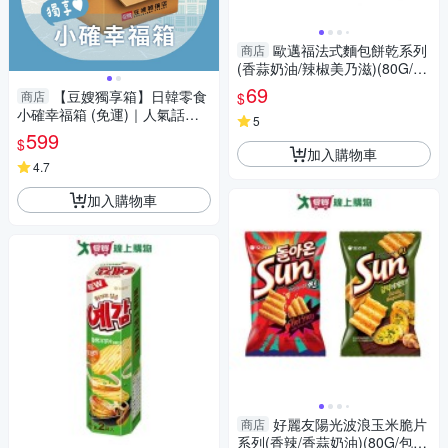
歐邁福法式麵包餅乾系列
商店
(香蒜奶油/辣椒美乃滋)(80G/
袋)【愛買】
69
【豆嫂獨享箱】日韓零食
商店
$
小確幸福箱 (免運)｜人氣話題
5
零食｜超值綜合零食箱｜追劇
599
$
搶先新口味
加入購物車
4.7
加入購物車
好麗友陽光波浪玉米脆片
商店
系列(香辣/香蒜奶油)(80G/包)