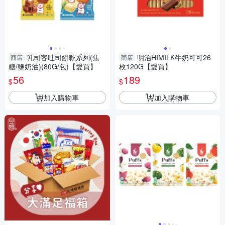
乳司客吐司餅乾系列(焦
明治HIMILK牛奶可可26
商店
商店
糖/鹽奶油)(80G/包)【愛買】
枚120G【愛買】
56
189
$
$
加入購物車
加入購物車