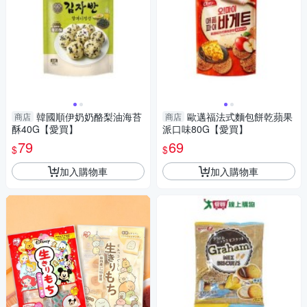
韓國順伊奶奶酪梨油海苔
歐邁福法式麵包餅乾蘋果
商店
商店
酥40G【愛買】
派口味80G【愛買】
79
69
$
$
加入購物車
加入購物車