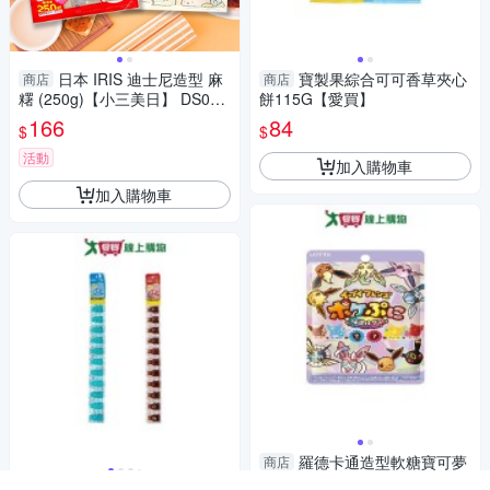
日本 IRIS 迪士尼造型 麻
寶製果綜合可可香草夾心
商店
商店
糬 (250g)【小三美日】 DS016
餅115G【愛買】
767 拜拜 七夕 土地公 零食 下
166
84
$
$
午茶
活動
加入購物車
加入購物車
羅德卡通造型軟糖寶可夢
商店
75G【愛買】
商店