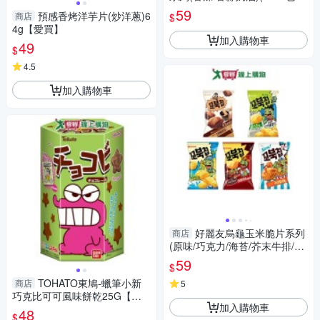
【愛買】
59
預感香烤洋芋片(炒洋蔥)6
商店
$
4g【愛買】
加入購物車
49
$
4.5
加入購物車
好麗友烏龜玉米脆片系列
商店
(原味/巧克力/海苔/芥末牛排/焦
糖爆米花)(80G/包)【愛買】
59
$
TOHATO東鳩-蠟筆小新
商店
5
巧克比可可風味餅乾25G【愛
加入購物車
買】
48
$