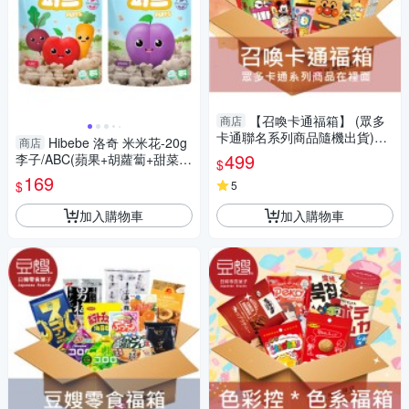
【召喚卡通福箱】 (眾多
商店
卡通聯名系列商品隨機出貨)
Hibebe 洛奇 米米花-20g
商店
(含運)
499
李子/ABC(蘋果+胡蘿蔔+甜菜
$
根) 7m+【南風百貨】
169
$
5
加入購物車
加入購物車