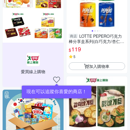
LOTTE PEPERO巧克力
商店
棒分享盒系列(白巧克力/杏仁/
脆心/黑餅乾)(128-140G/盒)
119
$
【愛買】
5
加入購物車
愛買線上購物
現在可以追蹤你喜愛的商店！