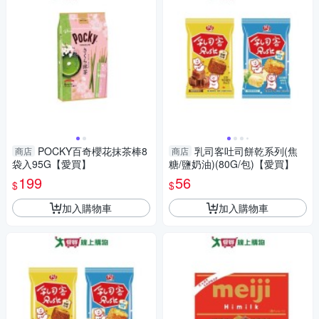
POCKY百奇櫻花抹茶棒8
乳司客吐司餅乾系列(焦
商店
商店
袋入95G【愛買】
糖/鹽奶油)(80G/包)【愛買】
199
56
$
$
加入購物車
加入購物車