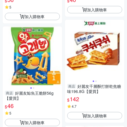
$
$
5
加入購物車
加入購物車
好麗友千層酥打餅乾焦糖
商店
味196.8G【愛買】
好麗友鯨魚王脆餅56g
商店
142
【愛買】
$
46
$
4.7
5
加入購物車
加入購物車