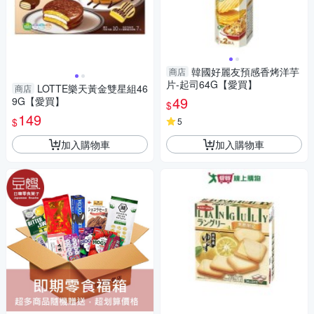
韓國好麗友預感香烤洋芋
商店
片-起司64G【愛買】
LOTTE樂天黃金雙星組46
商店
49
9G【愛買】
$
149
$
5
加入購物車
加入購物車