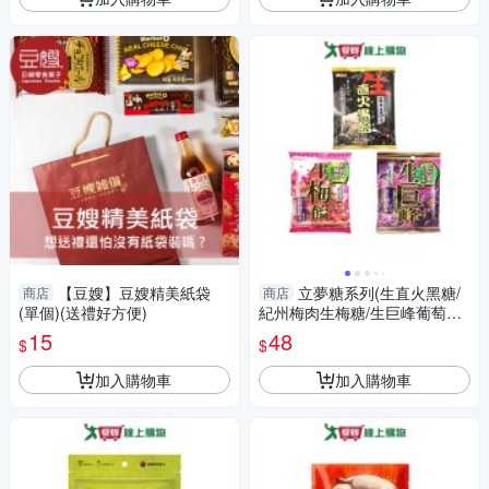
【豆嫂】豆嫂精美紙袋
立夢糖系列(生直火黑糖/
商店
商店
(單個)(送禮好方便)
紀州梅肉生梅糖/生巨峰葡萄糖)
(52.2-70G/包)【愛買】
15
48
$
$
加入購物車
加入購物車