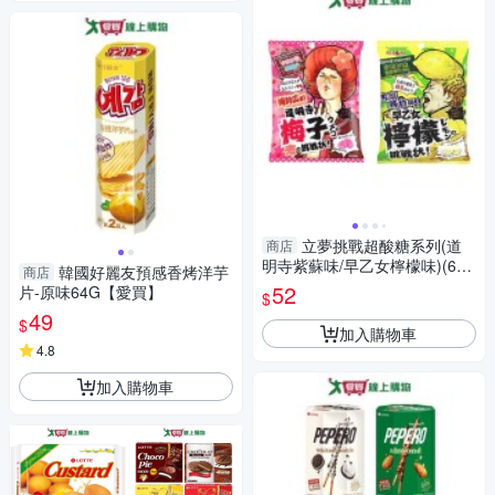
立夢挑戰超酸糖系列(道
商店
明寺紫蘇味/早乙女檸檬味)(60
韓國好麗友預感香烤洋芋
商店
G/包)【愛買】
52
片-原味64G【愛買】
$
49
$
加入購物車
4.8
加入購物車