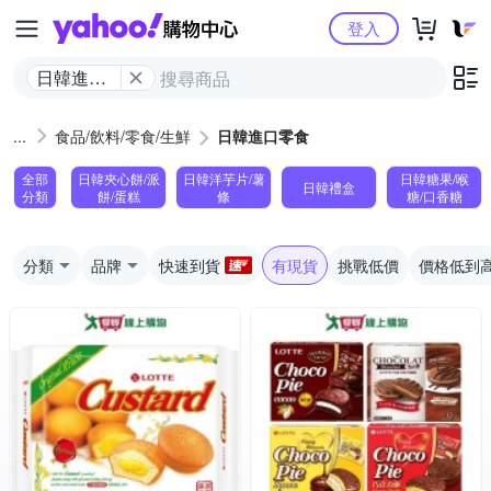
Yahoo購物中心
登入
日韓進口
零食
食品/飲料/零食/生鮮
日韓進口零食
全部
日韓夾心餅/派
日韓洋芋片/薯
日韓糖果/喉
日韓禮盒
分類
餅/蛋糕
條
糖/口香糖
分類
品牌
快速到貨
有現貨
挑戰低價
價格低到