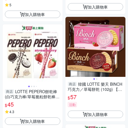
5
加入購物車
加入購物車
韓國 LOTTE 樂天 BINCH
商店
巧克力／草莓餅乾 (102g) 【小
LOTTE PEPERO餅乾棒
商店
三美日】 D634439 下午茶 甜
57
(白巧克力棒/草莓脆粒餅乾棒)
$
點 點心 月老 零食 餅乾
(32G/盒)【愛買】
45
活動
$
4.3
加入購物車
加入購物車