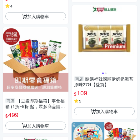
4
加入購物車
歐邁福韓國順伊奶奶海苔
商店
原味27G【愛買】
109
$
【豆嫂即期福箱】零食福
商店
5
箱 (1折~5折 起，眾多商品隨機
加入購物車
出貨)(豪華型)(免運)
499
$
加入購物車