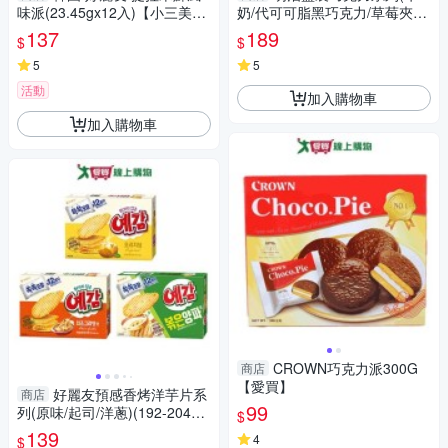
味派(23.45gx12入)【小三美
奶/代可可脂黑巧克力/草莓夾
日】 DS025917 甜點 下午茶
餡)(120G/盒)【愛買】
137
189
$
$
零食 蛋糕 cake
5
5
活動
加入購物車
加入購物車
CROWN巧克力派300G
商店
【愛買】
好麗友預感香烤洋芋片系
商店
99
列(原味/起司/洋蔥)(192-204G/
$
盒)【愛買】
139
4
$