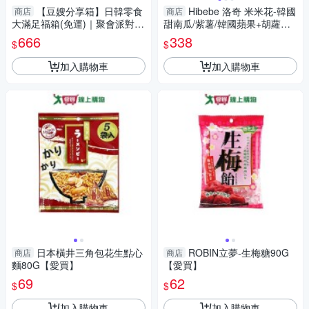
【豆嫂分享箱】日韓零食
Hibebe 洛奇 米米花-韓國
商店
商店
大滿足福箱(免運)｜聚會派對必
甜南瓜/紫薯/韓國蘋果+胡蘿蔔
備｜澎湃 綜合零食福箱｜辦公
20g*2包【南風百貨】
666
338
$
$
室零食
加入購物車
加入購物車
日本橫井三角包花生點心
ROBIN立夢-生梅糖90G
商店
商店
麵80G【愛買】
【愛買】
69
62
$
$
加入購物車
加入購物車