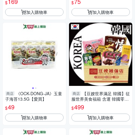
169
75
$
$
加入購物車
加入購物車
《OCK-DONG-JA》玉童
【豆嫂世界滿足 韓國】征
商店
商店
子海苔13.5G【愛買】
服世界美食福箱 含運 韓國零食
韓國進口 零食福箱 多種類 零食
49
499
$
$
加入購物車
加入購物車