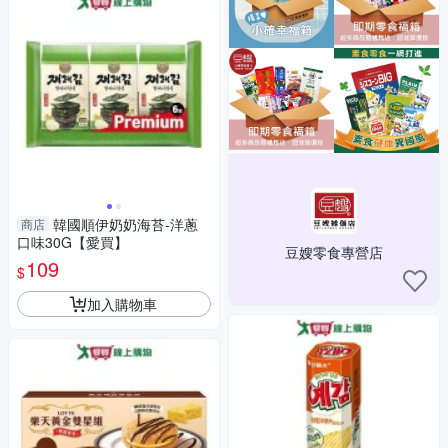
韓國順伊奶奶海苔-洋蔥
商店
口味30G【愛買】
豆嫂零食專營店
109
$
加入購物車