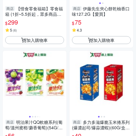
【惜食零食福箱】零食福
伊藤先生夾心餅乾柚香口
商店
商店
箱 (1折~5.5折起，眾多商品隨
味127.2G【愛買】
機贈送) (含運)
299
75
$
$
5
4.3
(
6
)
加入購物車
加入購物車
明治果汁QQ軟糖系列(葡
多力多滋爆脆玉米捲系列
商店
商店
萄/溫州蜜柑/麝香葡萄)(54G/包)
(爆濃起司/爆蒜濃蝦)(60G/盒)
【愛買】
【愛買】
56
40