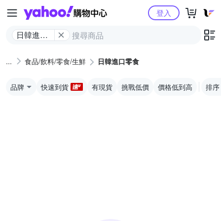
Yahoo購物中心
登入
日韓進口
零食
食品/飲料/零食/生鮮
日韓進口零食
品牌
快速到貨
有現貨
挑戰低價
價格低到高
排序