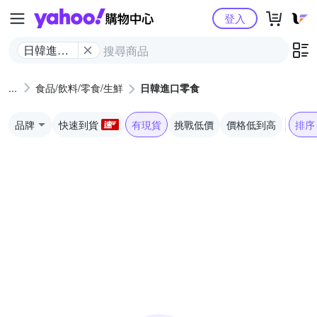
Yahoo購物中心
登入
日韓進口
零食
食品/飲料/零食/生鮮
日韓進口零食
品牌
快速到貨
有現貨
挑戰低價
價格低到高
排序