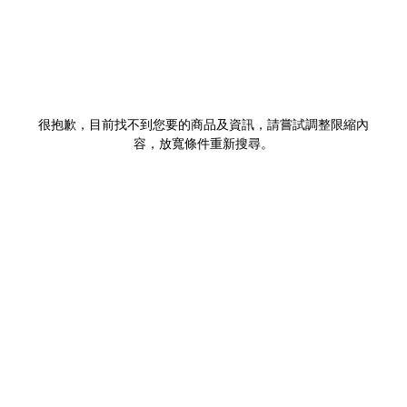
很抱歉，目前找不到您要的商品及資訊，請嘗試調整限縮內
容，放寬條件重新搜尋。