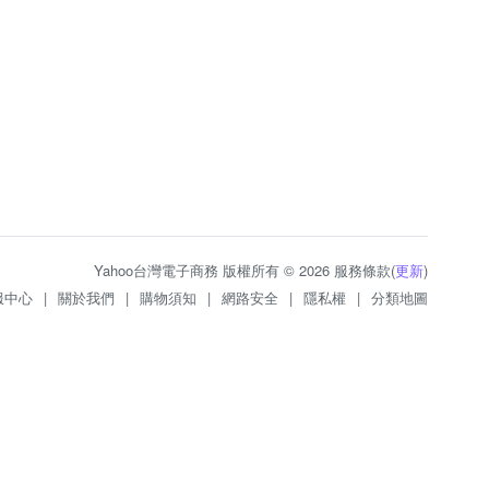
Yahoo台灣電子商務 版權所有 © 2026 服務條款(
更新
)
服中心
|
關於我們
|
購物須知
|
網路安全
|
隱私權
|
分類地圖