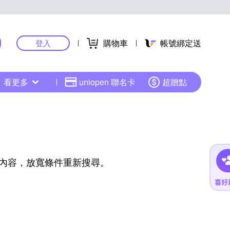
購物車
帳號綁定送
登入
看更多
uniopen 聯名卡
超贈點
內容，放寬條件重新搜尋。