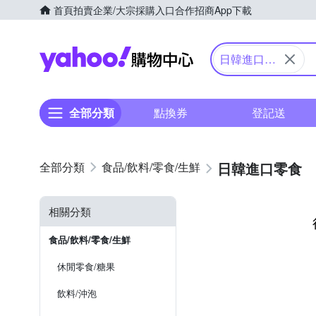
首頁
拍賣
企業/大宗採購入口
合作招商
App下載
Yahoo購物中心
日韓進口零
食
全部分類
點換券
登記送
日韓進口零食
食品/飲料/零食/生鮮
相關分類
食品/飲料/零食/生鮮
休閒零食/糖果
飲料/沖泡