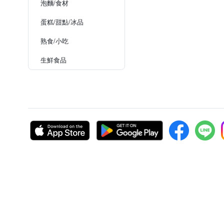
泡麵/食材
蛋糕/甜點/冰品
熟食/小吃
生鮮食品