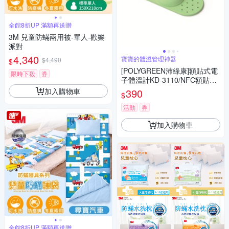
全館8折UP 滿額再送贈
3M 兒童防蟎兩用被-單人-歡樂
派對
4,340
寶寶的體溫管理神器
$4,490
$
[POLYGREEN沛綠康]額貼式電
限時下殺
券
子體溫計KD-3110/NFC額貼式
體溫計
加入購物車
390
$
活動
券
加入購物車
全館8折UP 滿額再送贈