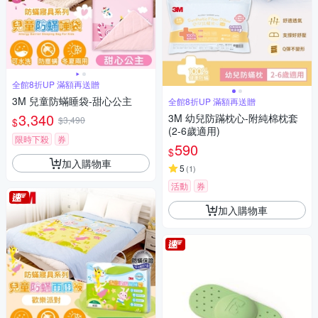
全館8折UP 滿額再送贈
3M 兒童防蟎睡袋-甜心公主
全館8折UP 滿額再送贈
3,340
3M 幼兒防蹣枕心-附純棉枕套
$3,490
$
(2-6歲適用)
限時下殺
券
590
$
加入購物車
5
(
1
)
活動
券
加入購物車