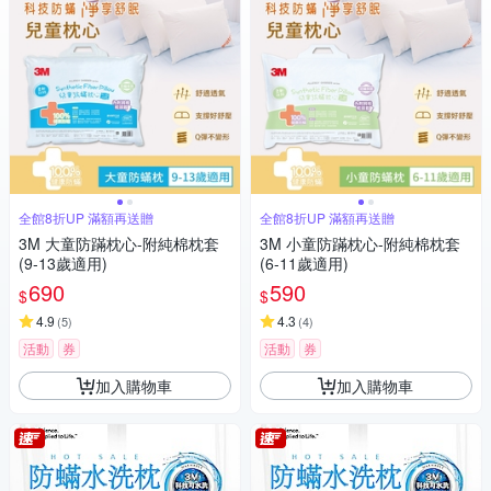
全館8折UP 滿額再送贈
全館8折UP 滿額再送贈
3M 大童防蹣枕心-附純棉枕套
3M 小童防蹣枕心-附純棉枕套
(9-13歲適用)
(6-11歲適用)
690
590
$
$
4.9
4.3
(
5
)
(
4
)
活動
券
活動
券
加入購物車
加入購物車