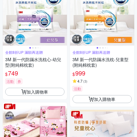
全館8折UP 滿額再送贈
全館8折UP 滿額再送贈
3M 新一代防蹣水洗枕心-幼兒
3M 新一代防蹣水洗枕-兒童型
型(附純棉枕套)
(附純棉枕套)
749
999
$
$
4.7
活動
券
(
3
)
活動
加入購物車
加入購物車