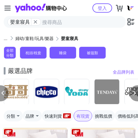
Yahoo購物中心
登入
嬰童寢具
婦幼/童鞋/玩具/樂器
嬰童寢具
全部
枕頭/枕套
睡袋
被毯類
分類
嚴選品牌
全品牌列表
分類
品牌
快速到貨
有現貨
挑戰低價
價格低到