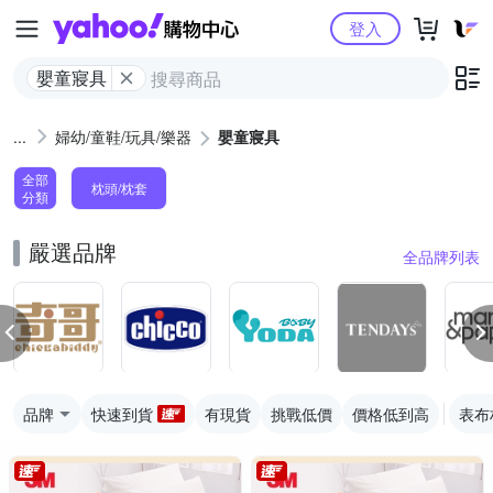
Yahoo購物中心
登入
嬰童寢具
婦幼/童鞋/玩具/樂器
嬰童寢具
全部
枕頭/枕套
分類
嚴選品牌
全品牌列表
品牌
快速到貨
有現貨
挑戰低價
價格低到高
表布