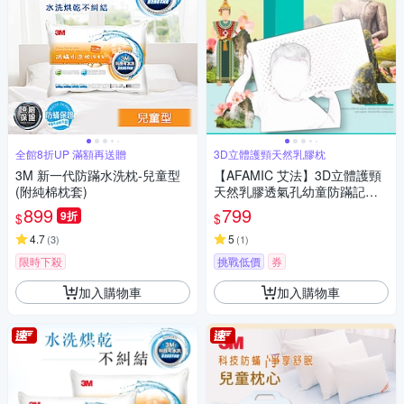
全館8折UP 滿額再送贈
3D立體護頸天然乳膠枕
3M 新一代防蹣水洗枕-兒童型
【AFAMIC 艾法】3D立體護頸
(附純棉枕套)
天然乳膠透氣孔幼童防蹣記憶
枕(兒童枕 送卡通純棉枕套 乳
899
799
9折
$
$
膠枕 記憶枕 防蹣枕)
4.7
5
(
3
)
(
1
)
限時下殺
挑戰低價
券
加入購物車
加入購物車