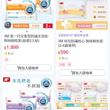
全館8折UP 滿額再送贈
3M 新一代兒童型防蹣水洗枕-
附純棉枕套(超值2入組)
3M 幼兒防蹣枕心-附純棉枕套
(2-6歲適用)
1,899
$
590
$
5
(
2
)
5
(
1
)
券
活動
券
加入購物車
加入購物車