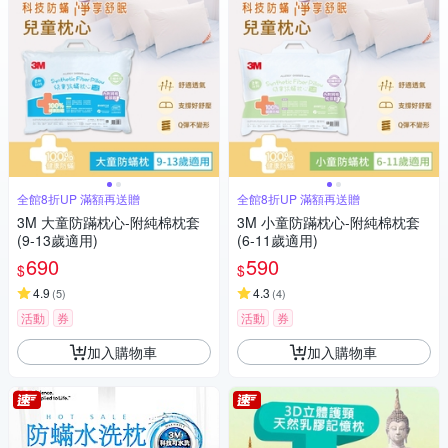
全館8折UP 滿額再送贈
全館8折UP 滿額再送贈
3M 大童防蹣枕心-附純棉枕套
3M 小童防蹣枕心-附純棉枕套
(9-13歲適用)
(6-11歲適用)
690
590
$
$
4.9
4.3
(
5
)
(
4
)
活動
券
活動
券
加入購物車
加入購物車