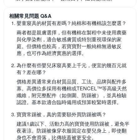
相關常見問題 Q&A
嬰童寢具的材質有差嗎？純棉和有機棉該怎麼選？
兩者都是親膚選擇，但有機棉在製程中未使用農藥
與化學染劑，適合敏感膚質或特別重視環保的家
庭。但價格也較高，若寶寶對一般純棉無過敏反
應，也可作為經濟實惠的選擇。
為什麼有些嬰兒床寢具要上千元，便宜的幾百元就
有？差在哪？
價格差異通常來自材質品質、工法、品牌與配件多
寡。高價位多採用有機棉或TENCEL™等高級天然
纖維，附完整配件（如側圍、防踢被），並具檢驗
認證。基本款適合臨時備用或預算較緊時選擇。
寶寶常踢被，真的需要額外買防踢被嗎？
建議1歲以下、活動力高的寶寶使用防踢被，避免半
夜著涼。防踢被像穿衣服固定在嬰兒身上，即使翻
身也不會滑落，比傳統蓋被更安全。