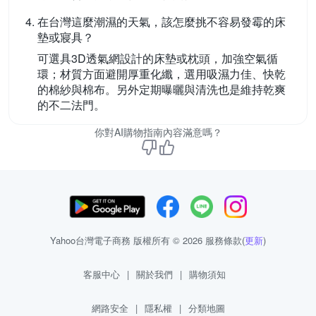
在台灣這麼潮濕的天氣，該怎麼挑不容易發霉的床
墊或寢具？
可選具3D透氣網設計的床墊或枕頭，加強空氣循
環；材質方面避開厚重化纖，選用吸濕力佳、快乾
的棉紗與棉布。另外定期曝曬與清洗也是維持乾爽
的不二法門。
你對AI購物指南內容滿意嗎？
Yahoo台灣電子商務 版權所有 © 2026 服務條款(
更新
)
客服中心
|
關於我們
|
購物須知
網路安全
|
隱私權
|
分類地圖