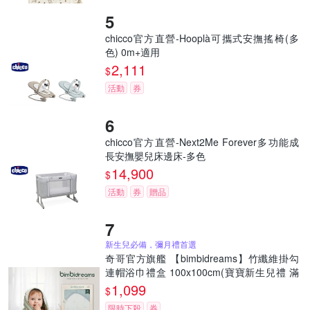
chicco官方直營-Hooplà可攜式安撫搖椅(多
色) 0m+適用
2,111
$
活動
券
chicco官方直營-Next2Me Forever多功能成
長安撫嬰兒床邊床-多色
14,900
$
活動
券
贈品
新生兒必備，彌月禮首選
奇哥官方旗艦 【bimbidreams】竹纖維掛勾
連帽浴巾禮盒 100x100cm(寶寶新生兒禮 滿
月禮 彌月禮 嬰兒禮盒)
1,099
$
限時下殺
券