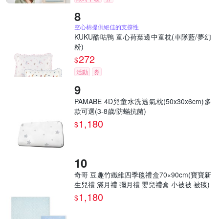
空心棉提供絕佳的支撐性
KUKU酷咕鴨 童心荷葉邊中童枕(車隊藍/夢幻
粉)
272
$
活動
券
PAMABE 4D兒童水洗透氣枕(50x30x6cm)多
款可選(3-8歲/防蟎抗菌)
1,180
$
奇哥 豆趣竹纖維四季毯禮盒70×90cm(寶寶新
生兒禮 滿月禮 彌月禮 嬰兒禮盒 小被被 被毯)
1,180
$