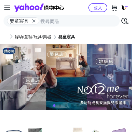
Yahoo購物中心
登入
嬰童寢具
婦幼/童鞋/玩具/樂器
嬰童寢具