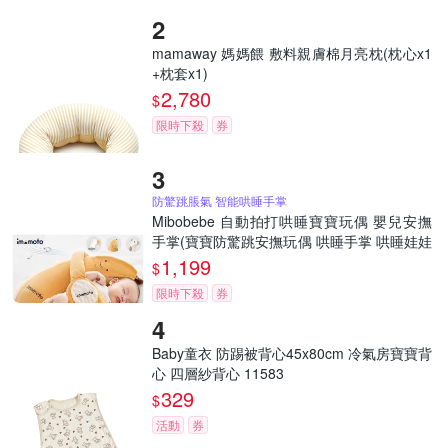
mamaway 媽媽餵 敷料親膚棉月亮枕(枕心x1
+枕套x1)
2,780
$
限時下殺
券
防驚跳脹氣 智能哄睡手掌
Mibobebe 自動拍打哄睡寶寶玩偶 嬰兒安撫
手掌(寶寶防驚跳安撫玩偶 哄睡手掌 哄睡娃娃
安撫神器)
1,199
$
限時下殺
券
Baby童衣 防踢被背心45x80cm 冷氣房寶寶背
心 四層紗背心 11583
329
$
活動
券