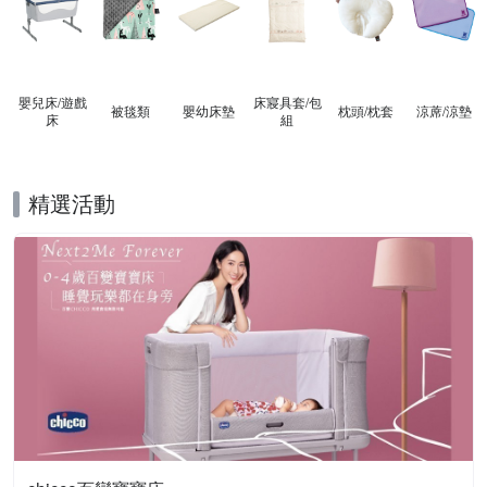
嬰兒床/遊戲
床寢具套/包
被毯類
嬰幼床墊
枕頭/枕套
涼蓆/涼墊
床
組
精選活動