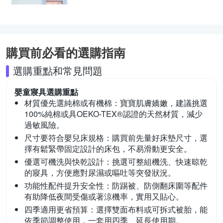
購買前必看的選購指南
選購重點和常見問題
嬰童寢具
選購重點
材質優先選純棉或有機棉：
寶寶肌膚嬌嫩，建議挑選
100%純棉或具OEKO-TEX®認證的天然材質，減少
過敏風險。
尺寸要符合嬰兒床規格：
購買前先量好床墊尺寸，選
擇有鬆緊帶固定設計的床包，不易滑動更安全。
優選可機洗與快乾設計：
挑選可整組機洗、快速晾乾
的寢具，方便應對尿濕或嘔吐等突發狀況。
功能性配件提升安全性：
防踢被、防側翻床圍等配件
有助降低夜間受傷或著涼機率，實用又貼心。
四季適用更省預算：
選擇雙面布料或可拆式被胎，能
依季節調整使用，一套用四季、延長使用期。